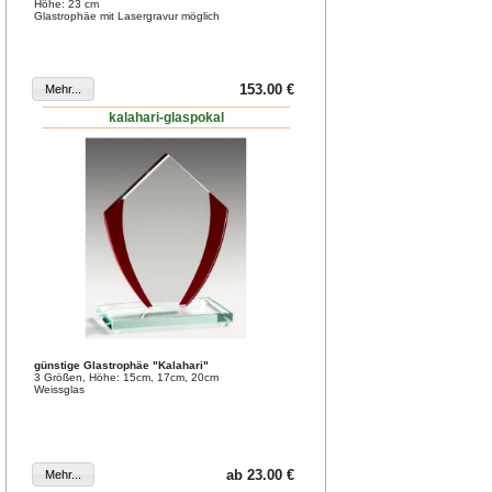
Höhe: 23 cm
Glastrophäe mit Lasergravur möglich
153.00 €
kalahari-glaspokal
günstige Glastrophäe "Kalahari"
3 Größen, Höhe: 15cm, 17cm, 20cm
Weissglas
ab 23.00 €