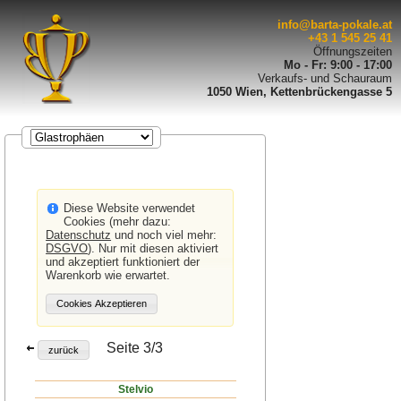
info@barta-pokale.at
+43 1 545 25 41
Öffnungszeiten
Mo - Fr: 9:00 - 17:00
Verkaufs- und Schauraum
1050 Wien, Kettenbrückengasse 5
Diese Website verwendet
Cookies (mehr dazu:
Datenschutz
und noch viel mehr:
DSGVO
). Nur mit diesen aktiviert
und akzeptiert funktioniert der
Warenkorb wie erwartet.
Seite 3/3
Stelvio