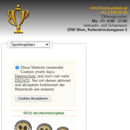
info@barta-pokale.at
+43 1 545 25 41
Öffnungszeiten
Mo - Fr: 9:00 - 17:00
Verkaufs- und Schauraum
1050 Wien, Kettenbrückengasse 5
Diese Website verwendet
Cookies (mehr dazu:
Datenschutz
und noch viel mehr:
DSGVO
). Nur mit diesen aktiviert
und akzeptiert funktioniert der
Warenkorb wie erwartet.
SP.31-tischtennistrophäe