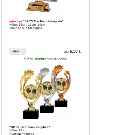
günstige
"SP.23 Tischtennistrophäe"
Höhe: 12cm, 13cm, 14cm
Trophäe aus Steinguss
ab 6.50 €
SP.30-tischtennistrophäe
"SP.30 Tischtennistrophäe"
Höhe: 19 cm
Kunststofftrophäe