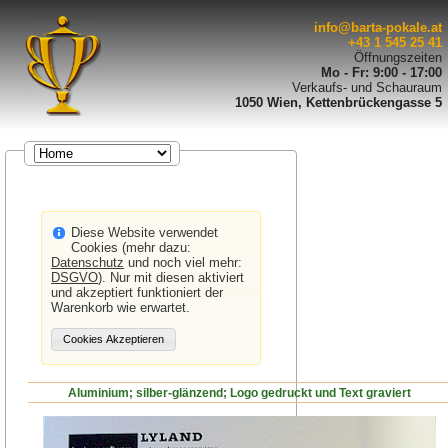
info@barta-pokale.at
+43 1 545 25 41
Öffnungszeiten
Mo - Fr: 9:00 - 17:00
Verkaufs- und Schauraum
1050 Wien, Kettenbrückengasse 5
Diese Website verwendet
Cookies (mehr dazu:
Datenschutz
und noch viel mehr:
DSGVO
). Nur mit diesen aktiviert
und akzeptiert funktioniert der
Warenkorb wie erwartet.
Aluminium; silber-glänzend; Logo gedruckt und Text graviert