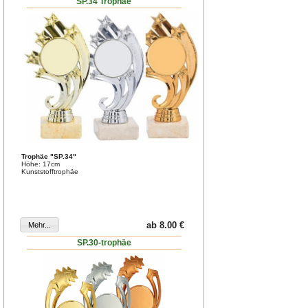
SP.34 Trophäe
Trophäe "SP.34"
Höhe: 17cm
Kunststofftrophäe
ab 8.00 €
SP.30-trophäe