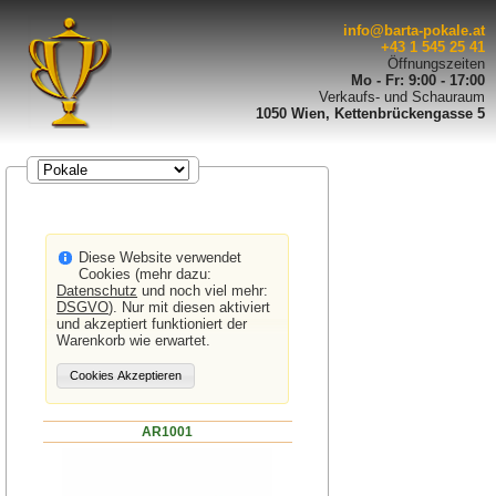
info@barta-pokale.at
+43 1 545 25 41
Öffnungszeiten
Mo - Fr: 9:00 - 17:00
Verkaufs- und Schauraum
1050 Wien, Kettenbrückengasse 5
Diese Website verwendet
Cookies (mehr dazu:
Datenschutz
und noch viel mehr:
DSGVO
). Nur mit diesen aktiviert
und akzeptiert funktioniert der
Warenkorb wie erwartet.
AR1001