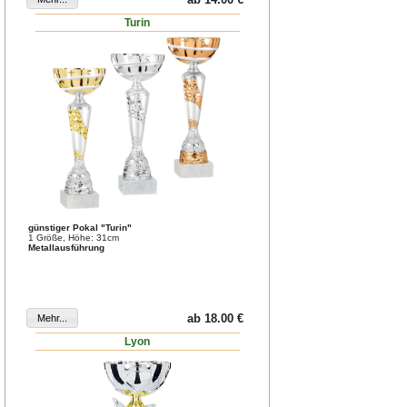
Turin
günstiger Pokal "Turin"
1 Größe, Höhe: 31cm
Metallausführung
ab 18.00 €
Lyon