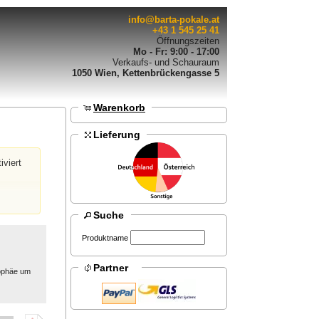
info@barta-pokale.at
+43 1 545 25 41
Öffnungszeiten
Mo - Fr: 9:00 - 17:00
Verkaufs- und Schauraum
1050 Wien, Kettenbrückengasse 5
Warenkorb
Lieferung
iviert
Suche
Produktname
Partner
rophäe um