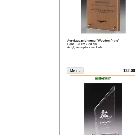
Acrylauszeichnung "Wooden Plate"
Höhe: 28 cm x 20 cm
Acrylglastrophäe mit Holz
132.00
millenium