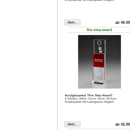
ab 40.00
fire-step-award
Acrylglaspokal "Fire Step Award"
3 Größen, Höhe: 21cm, 24cm, 28.5cm
Acryltrophäe mit Lasergravur möglich
ab 42.00