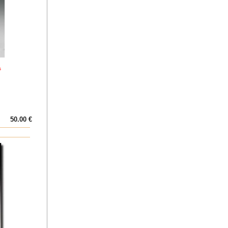
s
50.00 €