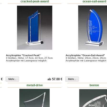
cracked-peak-award
ocean-sail-award
Acryltrophäe "Cracked Peak"
Acryltrophäe "Ocean-Sail-Award"
3 Größen, Höhe: 17.5cm, 22.5cm, 27.5cm
3 Größen, Höhe: 20cm, 23cm, 26cm
Acryltrophäe mit Lasergravur möglich
Acryltrophäe mit Lasergravur möglich
 €
ab 57.00 €
metall-drive
boston