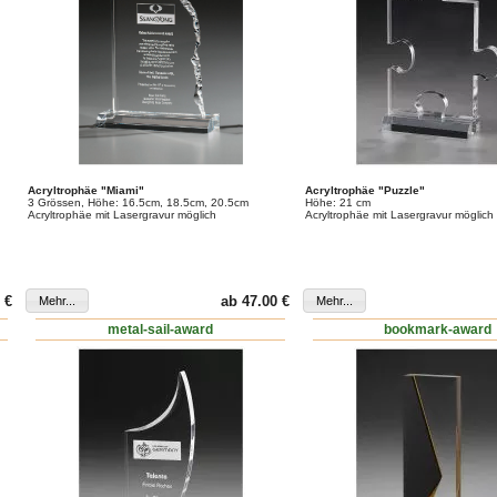
Acryltrophäe "Miami"
Acryltrophäe "Puzzle"
3 Grössen, Höhe: 16.5cm, 18.5cm, 20.5cm
Höhe: 21 cm
Acryltrophäe mit Lasergravur möglich
Acryltrophäe mit Lasergravur möglich
 €
ab 47.00 €
metal-sail-award
bookmark-award