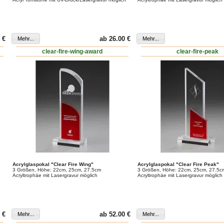
 €
ab 26.00 €
clear-fire-wing-award
clear-fire-peak
Acrylglaspokal "Clear Fire Wing"
Acrylglaspokal "Clear Fire Peak"
3 Größen, Höhe: 22cm, 25cm, 27.5cm
3 Größen, Höhe: 22cm, 25cm, 27.5c
Acryltrophäe mit Lasergravur möglich
Acryltrophäe mit Lasergravur möglich
 €
ab 52.00 €