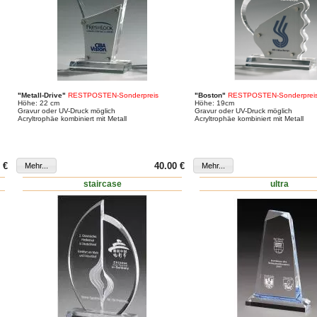
"Metall-Drive"
RESTPOSTEN-Sonderpreis
"Boston"
RESTPOSTEN-Sonderprei
Höhe: 22 cm
Höhe: 19cm
Gravur oder UV-Druck möglich
Gravur oder UV-Druck möglich
Acryltrophäe kombiniert mit Metall
Acryltrophäe kombiniert mit Metall
 €
40.00 €
staircase
ultra