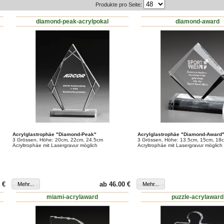
Produkte pro Seite:
diamond-peak-acrylpokal
diamond-award
Acrylglastrophäe "Diamond-Peak"
Acrylglastrophäe "Diamond-Award
3 Grössen, Höhe: 20cm, 22cm, 24.5cm
3 Grössen, Höhe: 13.5cm, 15cm, 18
Acryltrophäe mit Lasergravur möglich
Acryltrophäe mit Lasergravur möglich
 €
ab 46.00 €
miami-acrylaward
puzzle-acrylaward