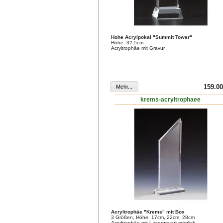
Hohe Acrylpokal "Summit Tower"
Höhe: 32,5cm
Acryltrophäe mit Gravur
159.00
krems-acryltrophaee
Acryltrophäe "Krems" mit Box
3 Größen, Höhe: 17cm, 22cm, 28cm
Acryltrophäe mit Lasergravur möglich