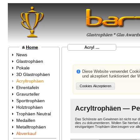
Glastrophäen * Glas Awards 
Home
Acryl ...
News
Glastrophäen
Pokale
Diese Website verwendet Cook
3D Glastrophäen
und akzeptiert funktioniert der 
Acryltrophäen
Ehrentafeln
Gravurteller
Sporttrophäen
Acryltrophäen — Per
Holztrophäen
Trophäen Neutral
Das Schönste am Gewinnen ist nicht nur d
Medaillen
dies zu dokumentieren. Wollen Sie hierbei 
Metalltrophäen
einzigartigen Trophäen überzeugen vor al
Abverkauf