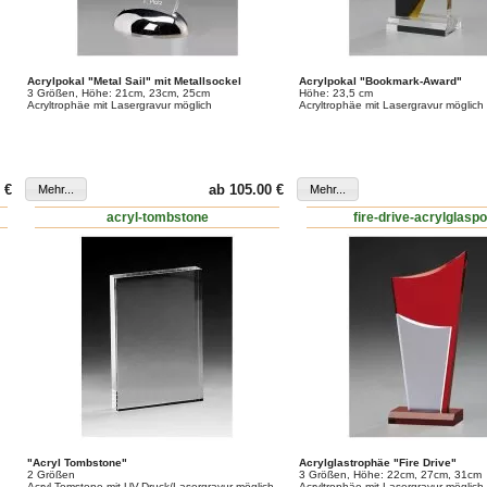
Acrylpokal "Metal Sail" mit Metallsockel
Acrylpokal "Bookmark-Award"
3 Größen, Höhe: 21cm, 23cm, 25cm
Höhe: 23,5 cm
Acryltrophäe mit Lasergravur möglich
Acryltrophäe mit Lasergravur möglich
 €
ab 105.00 €
acryl-tombstone
fire-drive-acrylglasp
"Acryl Tombstone"
Acrylglastrophäe "Fire Drive"
2 Größen
3 Größen, Höhe: 22cm, 27cm, 31cm
Acryl Tomstone mit UV-Druck/Lasergravur möglich
Acryltrophäe mit Lasergravur möglich