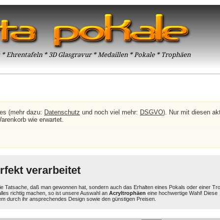
* Ehrentafeln * 3D Glasgravur * Medaillen * Pokale * Trophäen
ies (mehr dazu:
Datenschutz
und noch viel mehr:
DSGVO
). Nur mit diesen akt
Warenkorb wie erwartet.
fekt verarbeitet
ie Tatsache, daß man gewonnen hat, sondern auch das Erhalten eines Pokals oder einer T
alles richtig machen, so ist unsere Auswahl an
Acryltrophäen
eine hochwertige Wahl! Diese
lem durch ihr ansprechendes Design sowie den günstigen Preisen.