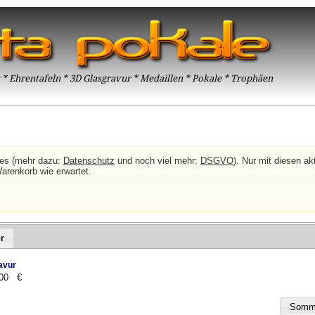
* Ehrentafeln * 3D Glasgravur * Medaillen * Pokale * Trophäen
ies (mehr dazu:
Datenschutz
und noch viel mehr:
DSGVO
). Nur mit diesen akt
Warenkorb wie erwartet.
r
avur
.00 €