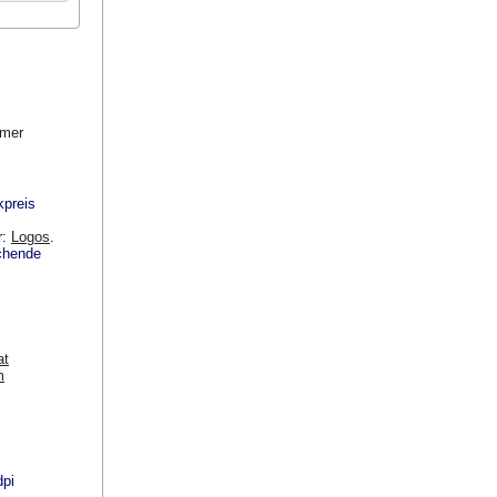
mmer
kpreis
r:
Logos
.
echende
at
m
dpi