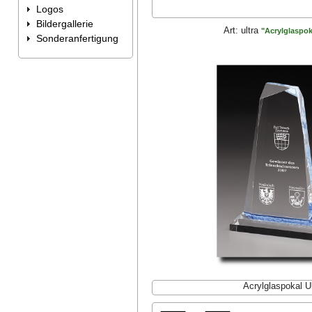
Logos
Bildergallerie
Art:
ultra
"Acrylglaspok
Sonderanfertigung
Acrylglaspokal Ul