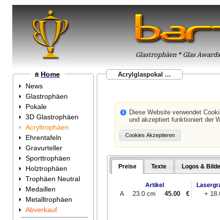
Glastrophäen * Glas Awards 
Home
Acrylglaspokal ...
News
Glastrophäen
Pokale
Diese Website verwendet Cook
3D Glastrophäen
und akzeptiert funktioniert der 
Acryltrophäen
Ehrentafeln
Gravurteller
Sporttrophäen
Preise
Texte
Logos & Bilde
Holztrophäen
Trophäen Neutral
Artikel
Lasergr
Medaillen
A
23.0 cm
45.00
€
+ 18
Metalltrophäen
Abverkauf