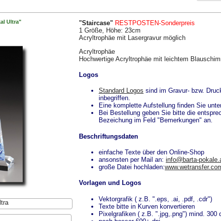
al Ultra"
"Staircase"
RESTPOSTEN-Sonderpreis
1 Größe, Höhe: 23cm
Acryltrophäe mit Lasergravur möglich
Acryltrophäe
Hochwertige Acryltrophäe mit leichtem Blauschi
Logos
Standard Logos
sind im Gravur- bzw. Druc
inbegriffen.
Eine komplette Aufstellung finden Sie unte
Bei Bestellung geben Sie bitte die entspr
Bezeichung im Feld "Bemerkungen" an.
Beschriftungsdaten
einfache Texte über den Online-Shop
ansonsten per Mail an:
info@barta-pokale.
große Datei hochladen:
www.wetransfer.co
Vorlagen und Logos
Vektorgrafik ( z.B. ".eps, .ai, .pdf, .cdr")
tra
Texte bitte in Kurven konvertieren
Pixelgrafiken ( z.B. ".jpg,.png") mind. 300 