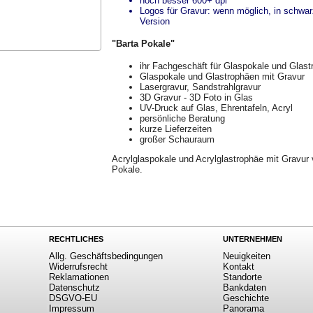
noch besser 600+ dpi
Logos für Gravur: wenn möglich, in schwa
Version
"Barta Pokale"
ihr Fachgeschäft für Glaspokale und Glas
Glaspokale und Glastrophäen mit Gravur
Lasergravur, Sandstrahlgravur
3D Gravur - 3D Foto in Glas
UV-Druck auf Glas, Ehrentafeln, Acryl
persönliche Beratung
kurze Lieferzeiten
großer Schauraum
Acrylglaspokale und Acrylglastrophäe mit Gravur 
Pokale.
RECHTLICHES
UNTERNEHMEN
Allg. Geschäftsbedingungen
Neuigkeiten
Widerrufsrecht
Kontakt
Reklamationen
Standorte
Datenschutz
Bankdaten
DSGVO-EU
Geschichte
Impressum
Panorama