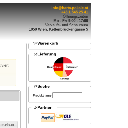
info@barta-pokale.at
+43 1 545 25 41
Öffnungszeiten
Mo - Fr: 9:00 - 17:00
Verkaufs- und Schauraum
1050 Wien, Kettenbrückengasse 5
Warenkorb
Lieferung
iviert
Suche
Produktname
Partner