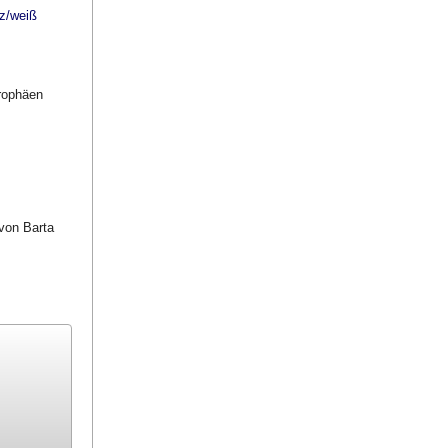
rz/weiß
trophäen
von Barta