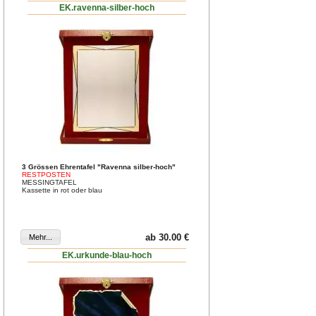
EK.ravenna-silber-hoch
3 Grössen Ehrentafel "Ravenna silber-hoch"
RESTPOSTEN
MESSINGTAFEL
Kassette in rot oder blau
ab 30.00 €
EK.urkunde-blau-hoch