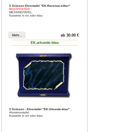
3 Grössen Ehrentafel "EK.Ravenna-silber"
RESTPOSTEN
MESSINGTAFEL
Kassette in rot oder blau
ab 30.00 €
EK.urkunde-blau
3 Grössen - Ehrentafel "EK.Urkunde-blau"
Aluminiumtafel
Kassette in rot oder blau