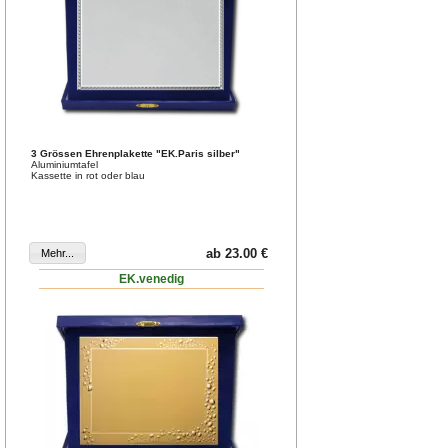
3 Grössen Ehrenplakette "EK.Paris silber"
Aluminiumtafel
Kassette in rot oder blau
ab 23.00 €
EK.venedig