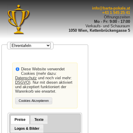
info@barta-pokale.at
+43 1 545 25 41
Öffnungszeiten
Mo - Fr: 9:00 - 17:00
Verkaufs- und Schauraum
1050 Wien, Kettenbrückengasse 5
Diese Website verwendet
Cookies (mehr dazu:
Datenschutz
und noch viel mehr:
DSGVO
). Nur mit diesen aktiviert
und akzeptiert funktioniert der
Warenkorb wie erwartet.
Preise
Texte
Logos & Bilder