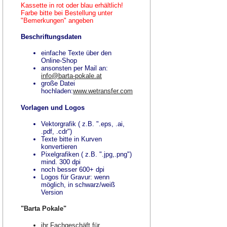
Kassette in rot oder blau erhältlich!
Farbe bitte bei Bestellung unter
"Bemerkungen" angeben
Beschriftungsdaten
einfache Texte über den
Online-Shop
ansonsten per Mail an:
info@barta-pokale.at
große Datei
hochladen:
www.wetransfer.com
Vorlagen und Logos
Vektorgrafik ( z.B. ".eps, .ai,
.pdf, .cdr")
Texte bitte in Kurven
konvertieren
Pixelgrafiken ( z.B. ".jpg,.png")
mind. 300 dpi
noch besser 600+ dpi
Logos für Gravur: wenn
möglich, in schwarz/weiß
Version
"Barta Pokale"
ihr Fachgeschäft für