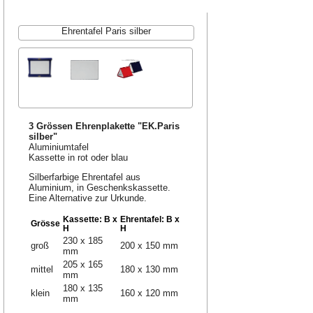
Ehrentafel Paris silber
3 Grössen Ehrenplakette "EK.Paris
silber"
Aluminiumtafel
Kassette in rot oder blau
Silberfarbige Ehrentafel aus
Aluminium, in Geschenkskassette.
Eine Alternative zur Urkunde.
Kassette: B x
Ehrentafel: B x
Grösse
H
H
230 x 185
groß
200 x 150 mm
mm
205 x 165
mittel
180 x 130 mm
mm
180 x 135
klein
160 x 120 mm
mm