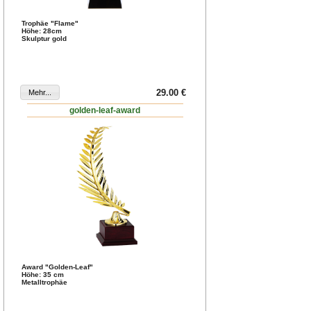
Trophäe "Flame"
Höhe: 28cm
Skulptur gold
29.00 €
golden-leaf-award
Award "Golden-Leaf"
Höhe: 35 cm
Metalltrophäe