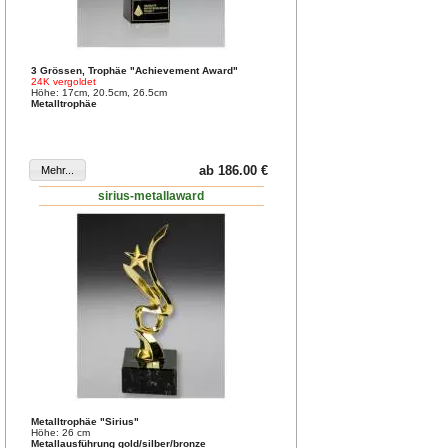
3 Grössen, Trophäe "Achievement Award"
24K vergoldet
Höhe: 17cm, 20.5cm, 26.5cm
Metalltrophäe
ab 186.00 €
sirius-metallaward
Metalltrophäe "Sirius"
Höhe: 26 cm
Metallausführung gold/silber/bronze