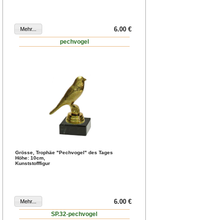
6.00 €
pechvogel
Grösse, Trophäe "Pechvogel" des Tages
Höhe: 10cm,
Kunststofffigur
6.00 €
SP.32-pechvogel