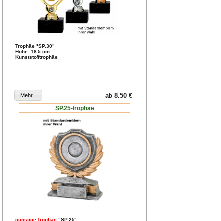
Trophäe "SP.30"
Höhe: 18,5 cm
Kunststofftrophäe
ab 8.50 €
SP.25-trophäe
günstige Trophäe
"SP.25"