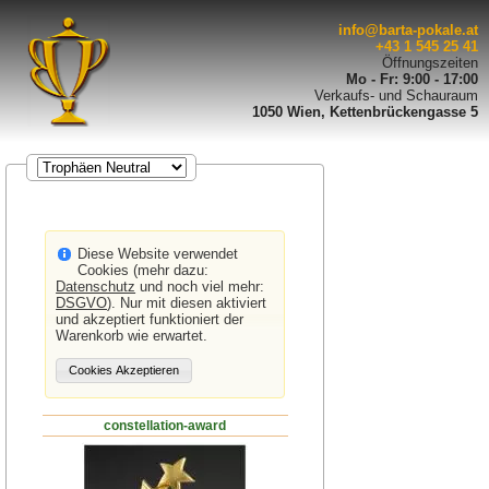
info@barta-pokale.at
+43 1 545 25 41
Öffnungszeiten
Mo - Fr: 9:00 - 17:00
Verkaufs- und Schauraum
1050 Wien, Kettenbrückengasse 5
Diese Website verwendet
Cookies (mehr dazu:
Datenschutz
und noch viel mehr:
DSGVO
). Nur mit diesen aktiviert
und akzeptiert funktioniert der
Warenkorb wie erwartet.
constellation-award