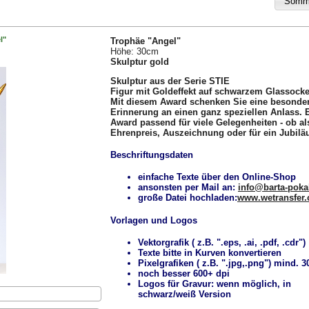
l"
Trophäe "Angel"
Höhe: 30cm
Skulptur gold
Skulptur aus der Serie STIE
Figur mit Goldeffekt auf schwarzem Glassocke
Mit diesem Award schenken Sie eine besonde
Erinnerung an einen ganz speziellen Anlass. 
Award passend für viele Gelegenheiten - ob al
Ehrenpreis, Auszeichnung oder für ein Jubilä
Beschriftungsdaten
einfache Texte über den Online-Shop
ansonsten per Mail an:
info@barta-pokal
große Datei hochladen:
www.wetransfer
Vorlagen und Logos
Vektorgrafik ( z.B. ".eps, .ai, .pdf, .cdr")
Texte bitte in Kurven konvertieren
Pixelgrafiken ( z.B. ".jpg,.png") mind. 3
noch besser 600+ dpi
Logos für Gravur: wenn möglich, in
schwarz/weiß Version