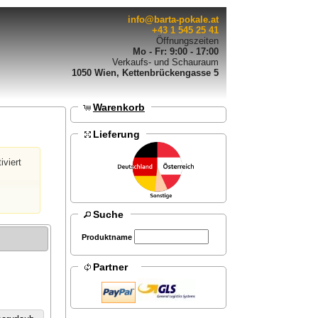
info@barta-pokale.at
+43 1 545 25 41
Öffnungszeiten
Mo - Fr: 9:00 - 17:00
Verkaufs- und Schauraum
1050 Wien, Kettenbrückengasse 5
Warenkorb
Lieferung
iviert
Suche
Produktname
Partner