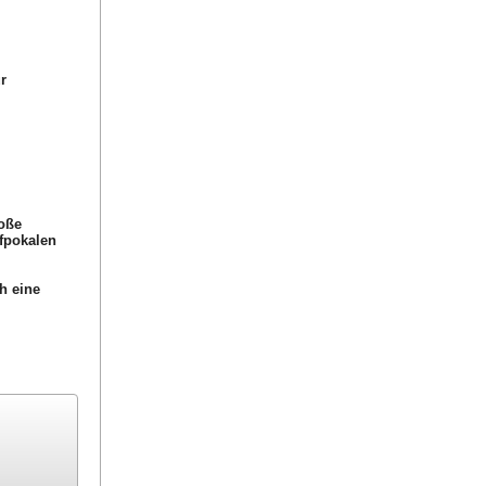
r
roße
fpokalen
h eine