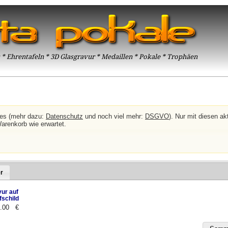
* Ehrentafeln * 3D Glasgravur * Medaillen * Pokale * Trophäen
ies (mehr dazu:
Datenschutz
und noch viel mehr:
DSGVO
). Nur mit diesen akt
Warenkorb wie erwartet.
r
ur auf
fschild
2.00 €