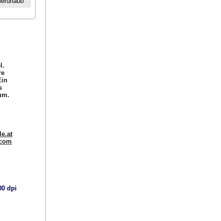
l.
re
Ein
s
um.
e.at
.com
00 dpi