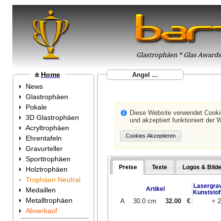
Glastrophäen * Glas Awards 
Home
Angel ...
News
Glastrophäen
Pokale
Diese Website verwendet Cook
3D Glastrophäen
und akzeptiert funktioniert der 
Acryltrophäen
Ehrentafeln
Gravurteller
Sporttrophäen
Preise
Texte
Logos & Bilde
Holztrophäen
Trophäen Neutral
Lasergrav
Artikel
Medaillen
Kunststof
Metalltrophäen
A
30.0 cm
32.00
€
+ 
Abverkauf