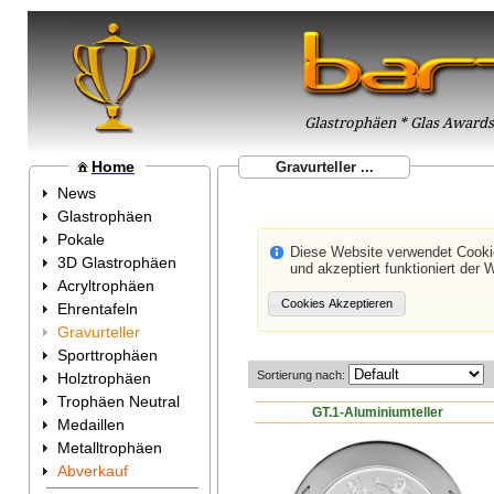
Glastrophäen * Glas Awards 
Home
Gravurteller ...
News
Glastrophäen
Pokale
Diese Website verwendet Cook
3D Glastrophäen
und akzeptiert funktioniert der 
Acryltrophäen
Ehrentafeln
Gravurteller
Sporttrophäen
Sortierung nach:
Holztrophäen
Trophäen Neutral
GT.1-Aluminiumteller
Medaillen
Metalltrophäen
Abverkauf