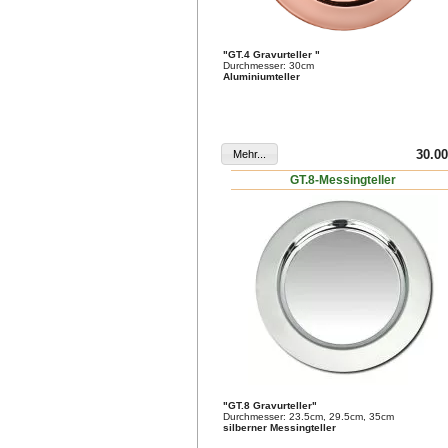
"GT.4 Gravurteller "
Durchmesser: 30cm
Aluminiumteller
30.00
GT.8-Messingteller
"GT.8 Gravurteller"
Durchmesser: 23.5cm, 29.5cm, 35cm
silberner Messingteller