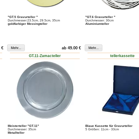
"GT.5 Gravurteller "
"GT.6 Gravurteller "
Durchmesser:23.5cm, 29.5cm, 35cm
Durchmesser: 30cm
goldfarbiger Messingteller
Aluminiumteller
 €
ab 49.00 €
GT.11-Zamacteller
tellerkassette
Meisterteller "GT.11"
Blaue Kassette für Gravurteller
Durchmesser: 35cm
5 Größen: 11cm - 33cm
Metallteller