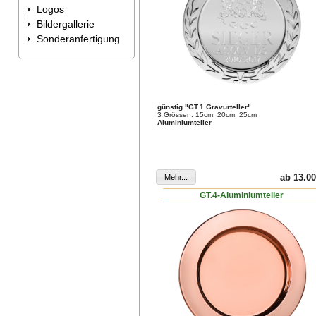
Logos
Bildergallerie
Sonderanfertigung
günstig "GT.1 Gravurteller"
3 Grössen: 15cm, 20cm, 25cm
Aluminiumteller
ab 13.00
GT.4-Aluminiumteller