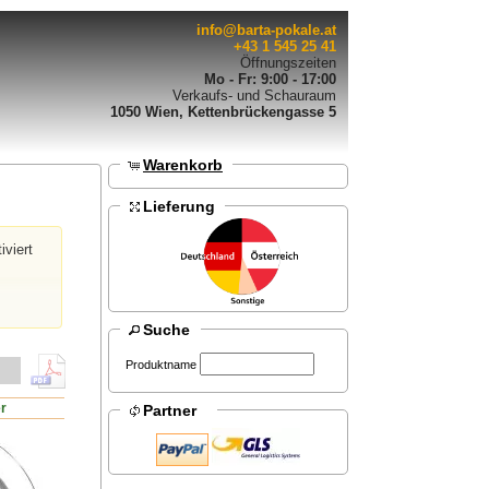
info@barta-pokale.at
+43 1 545 25 41
Öffnungszeiten
Mo - Fr: 9:00 - 17:00
Verkaufs- und Schauraum
1050 Wien, Kettenbrückengasse 5
Warenkorb
Lieferung
iviert
Suche
Produktname
er
Partner