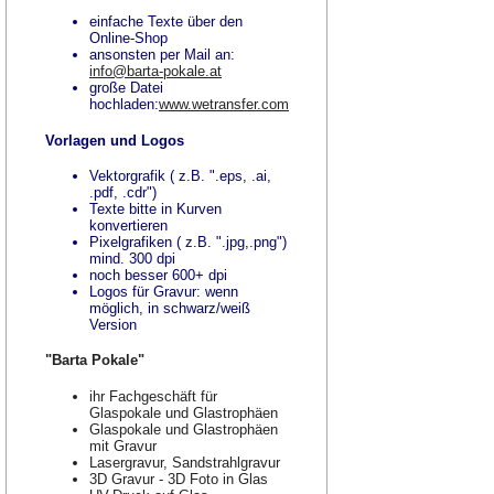
einfache Texte über den
Online-Shop
ansonsten per Mail an:
info@barta-pokale.at
große Datei
hochladen:
www.wetransfer.com
Vorlagen und Logos
Vektorgrafik ( z.B. ".eps, .ai,
.pdf, .cdr")
Texte bitte in Kurven
konvertieren
Pixelgrafiken ( z.B. ".jpg,.png")
mind. 300 dpi
noch besser 600+ dpi
Logos für Gravur: wenn
möglich, in schwarz/weiß
Version
"Barta Pokale"
ihr Fachgeschäft für
Glaspokale und Glastrophäen
Glaspokale und Glastrophäen
mit Gravur
Lasergravur, Sandstrahlgravur
3D Gravur - 3D Foto in Glas