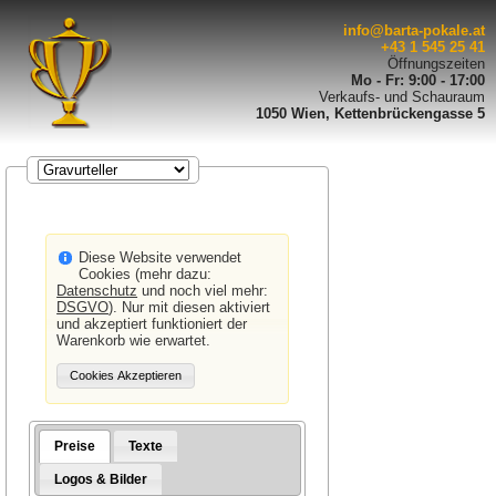
info@barta-pokale.at
+43 1 545 25 41
Öffnungszeiten
Mo - Fr: 9:00 - 17:00
Verkaufs- und Schauraum
1050 Wien, Kettenbrückengasse 5
Diese Website verwendet
Cookies (mehr dazu:
Datenschutz
und noch viel mehr:
DSGVO
). Nur mit diesen aktiviert
und akzeptiert funktioniert der
Warenkorb wie erwartet.
Preise
Texte
Logos & Bilder