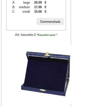
A
large
20.00
€
B
medium
17.00
€
C
small
15.00
€
Art:
kassette-2
"Kassette-quer "