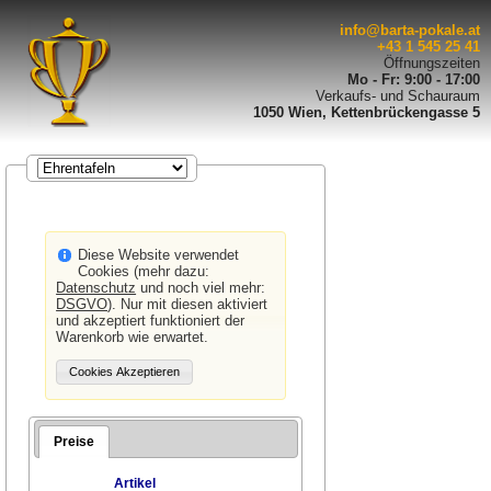
info@barta-pokale.at
+43 1 545 25 41
Öffnungszeiten
Mo - Fr: 9:00 - 17:00
Verkaufs- und Schauraum
1050 Wien, Kettenbrückengasse 5
Diese Website verwendet
Cookies (mehr dazu:
Datenschutz
und noch viel mehr:
DSGVO
). Nur mit diesen aktiviert
und akzeptiert funktioniert der
Warenkorb wie erwartet.
Preise
Artikel