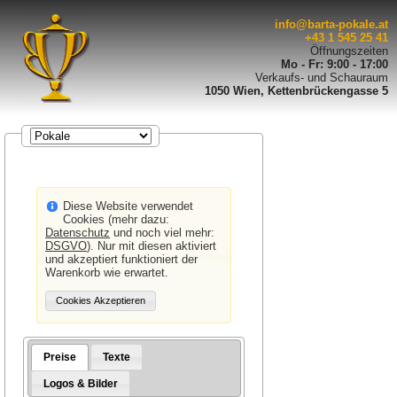
info@barta-pokale.at
+43 1 545 25 41
Öffnungszeiten
Mo - Fr: 9:00 - 17:00
Verkaufs- und Schauraum
1050 Wien, Kettenbrückengasse 5
Diese Website verwendet
Cookies (mehr dazu:
Datenschutz
und noch viel mehr:
DSGVO
). Nur mit diesen aktiviert
und akzeptiert funktioniert der
Warenkorb wie erwartet.
Preise
Texte
Logos & Bilder