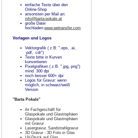
einfache Texte über den
Online-Shop
ansonsten per Mail an:
info@barta-pokale.at
große Datei
hochladen:
www.wetransfer.com
Vorlagen und Logos
Vektorgrafik ( z.B. ".eps, .ai,
.pdf, .cdr")
Texte bitte in Kurven
konvertieren
Pixelgrafiken ( z.B. ".jpg,.png")
mind. 300 dpi
noch besser 600+ dpi
Logos für Gravur: wenn
möglich, in schwarz/weiß
Version
"Barta Pokale"
ihr Fachgeschäft für
Glaspokale und Glastrophäen
Glaspokale und Glastrophäen
mit Gravur
Lasergravur, Sandstrahlgravur
3D Gravur - 3D Foto in Glas
UV-Druck auf Glas,