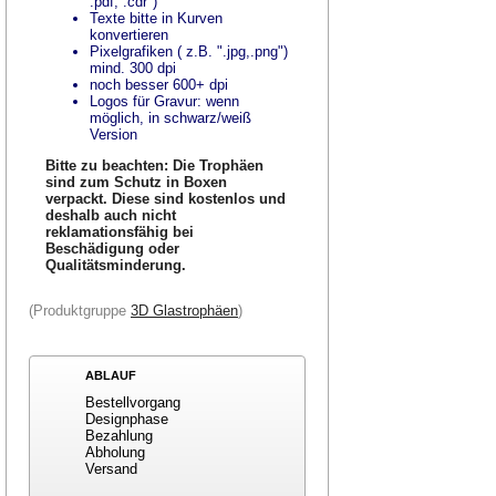
.pdf, .cdr")
Texte bitte in Kurven
konvertieren
Pixelgrafiken ( z.B. ".jpg,.png")
mind. 300 dpi
noch besser 600+ dpi
Logos für Gravur: wenn
möglich, in schwarz/weiß
Version
Bitte zu beachten: Die Trophäen
sind zum Schutz in Boxen
verpackt. Diese sind kostenlos und
deshalb auch nicht
reklamationsfähig bei
Beschädigung oder
Qualitätsminderung.
(Produktgruppe
3D Glastrophäen
)
ABLAUF
Bestellvorgang
Designphase
Bezahlung
Abholung
Versand