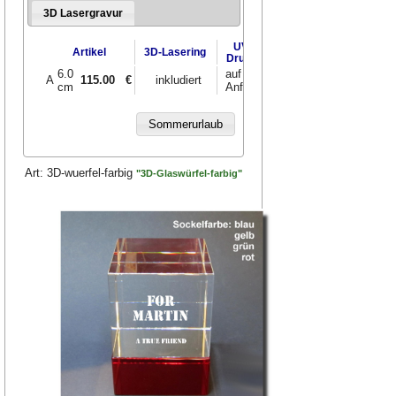
3D Lasergravur
UV-
Artikel
3D-Lasering
Druck
6.0
auf
A
115.00
€
inkludiert
cm
Anfrage
Art:
3D-wuerfel-farbig
"3D-Glaswürfel-farbig"