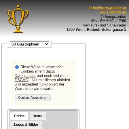
info@barta-pokale.at
+43 1 545 25 41
Öffnungszeiten
Mo - Fr: 9:00 - 17:00
Verkaufs- und Schauraum
1050 Wien, Kettenbrückengasse 5
Diese Website verwendet
Cookies (mehr dazu:
Datenschutz
und noch viel mehr:
DSGVO
). Nur mit diesen aktiviert
und akzeptiert funktioniert der
Warenkorb wie erwartet.
Preise
Texte
Logos & Bilder