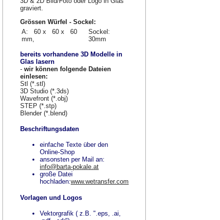
3D & 2D Bild/Foto oder Logo in Glas
graviert.
Grössen Würfel - Sockel:
A: 60 x 60 x 60
Sockel:
mm,
30mm
bereits vorhandene 3D Modelle in
Glas lasern
-
wir können folgende Dateien
einlesen:
Stl (*.stl)
3D Studio (*.3ds)
Wavefront (*.obj)
STEP (*.stp)
Blender (*.blend)
Beschriftungsdaten
einfache Texte über den
Online-Shop
ansonsten per Mail an:
info@barta-pokale.at
große Datei
hochladen:
www.wetransfer.com
Vorlagen und Logos
Vektorgrafik ( z.B. ".eps, .ai,