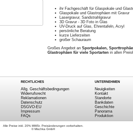
ihr Fachgeschäft für Glaspokale und Glas
Glaspokale und Glastrophäen mit Gravur
Lasergravur, Sandstrahlgravur
3D Gravur - 3D Foto in Glas
UV-Druck auf Glas, Ehrentafeln, Acryl
persönliche Beratung
kurze Lieferzeiten
großer Schauraum
Großes Angebot an
Sportpokalen, Sporttrophä
Glastrophäen für viele Sportarten
in allen Preis
RECHTLICHES
UNTERNEHMEN
Allg. Geschäftsbedingungen
Neuigkeiten
Widerrufsrecht
Kontakt
Reklamationen
Standorte
Datenschutz
Bankdaten
DSGVO-EU
Geschichte
Impressum
Panorama
FAQs
Produktion
Alle Preise inkl. 20% MWSt. Preisänderungen vorbehalten.
© Mischka GmbH