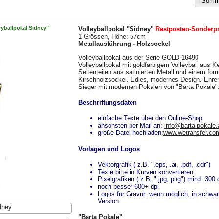
eyballpokal Sidney"
Volleyballpokal "Sidney"
Restposten-Sonderpr
1 Grössen, Höhe: 57cm
Metallausführung - Holzsockel
Volleyballpokal aus der Serie GOLD-16490
Volleyballpokal mit goldfarbigem Volleyball aus K
Seitenteilen aus satinierten Metall und einem fo
Kirschholzsockel. Edles, modernes Design. Ehren
Sieger mit modernen Pokalen von "Barta Pokale"
Beschriftungsdaten
einfache Texte über den Online-Shop
ansonsten per Mail an:
info@barta-pokale.
große Datei hochladen:
www.wetransfer.co
Vorlagen und Logos
Vektorgrafik ( z.B. ".eps, .ai, .pdf, .cdr")
Texte bitte in Kurven konvertieren
Pixelgrafiken ( z.B. ".jpg,.png") mind. 300 
noch besser 600+ dpi
Logos für Gravur: wenn möglich, in schwa
Version
dney
"Barta Pokale"