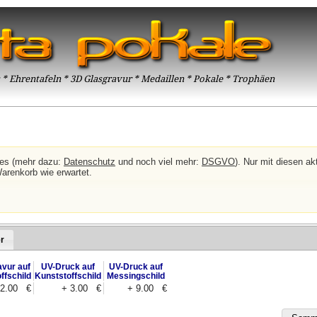
* Ehrentafeln * 3D Glasgravur * Medaillen * Pokale * Trophäen
ies (mehr dazu:
Datenschutz
und noch viel mehr:
DSGVO
). Nur mit diesen akt
Warenkorb wie erwartet.
r
avur auf
UV-Druck auf
UV-Druck auf
ffschild
Kunststoffschild
Messingschild
 2.00 €
+ 3.00 €
+ 9.00 €