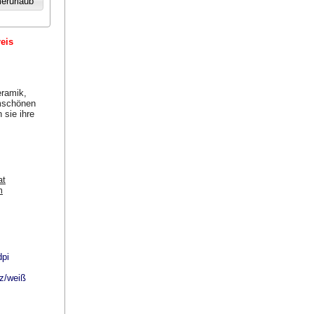
eis
eramik,
rmschönen
 sie ihre
.
at
m
dpi
rz/weiß