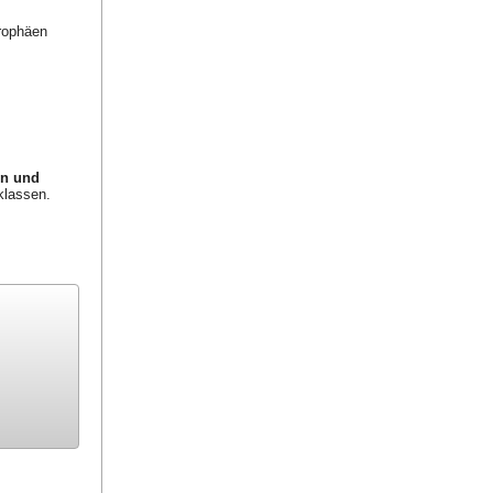
trophäen
en und
klassen.