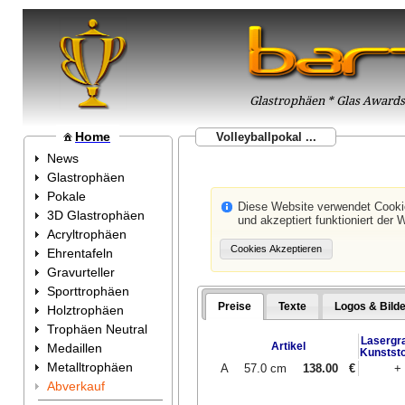
Glastrophäen * Glas Awards 
Home
Volleyballpokal ...
News
Glastrophäen
Pokale
Diese Website verwendet Cook
3D Glastrophäen
und akzeptiert funktioniert der 
Acryltrophäen
Ehrentafeln
Gravurteller
Sporttrophäen
Preise
Texte
Logos & Bilde
Holztrophäen
Trophäen Neutral
Lasergr
Artikel
Medaillen
Kunststo
Metalltrophäen
A
57.0 cm
138.00
€
+
Abverkauf