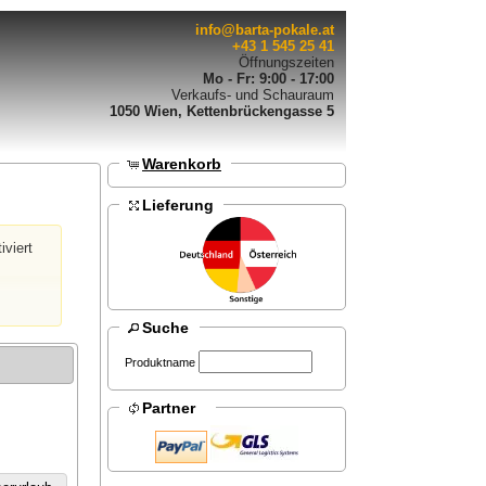
info@barta-pokale.at
+43 1 545 25 41
Öffnungszeiten
Mo - Fr: 9:00 - 17:00
Verkaufs- und Schauraum
1050 Wien, Kettenbrückengasse 5
Warenkorb
Lieferung
iviert
Suche
Produktname
Partner