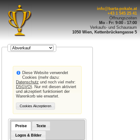
info@barta-pokale.at
+43 1 545 25 41
Öffnungszeiten
Mo - Fr: 9:00 - 17:00
Verkaufs- und Schauraum
1050 Wien, Kettenbrückengasse 5
Diese Website verwendet
Cookies (mehr dazu:
Datenschutz
und noch viel mehr:
DSGVO
). Nur mit diesen aktiviert
und akzeptiert funktioniert der
Warenkorb wie erwartet.
Preise
Texte
Logos & Bilder