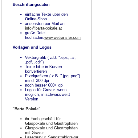
Beschriftungsdaten
einfache Texte über den
Online-Shop
ansonsten per Mail an:
info@barta-pokale.at
große Datei
hochladen:
www.wetransfer.com
Vorlagen und Logos
Vektorgrafik ( z.B. ".eps, .ai,
.pdf, .cdr")
Texte bitte in Kurven
konvertieren
Pixelgrafiken ( z.B. ".jpg,.png")
mind. 300 dpi
noch besser 600+ dpi
Logos für Gravur: wenn
möglich, in schwarz/weiß
Version
"Barta Pokale"
ihr Fachgeschäft für
Glaspokale und Glastrophäen
Glaspokale und Glastrophäen
mit Gravur
Lasergravur, Sandstrahlgravur