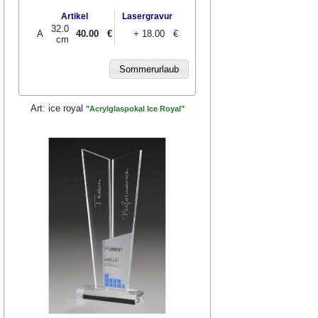
Artikel
Lasergravur
32.0
A
40.00
€
+ 18.00 €
cm
Art:
ice royal
"Acrylglaspokal Ice Royal"