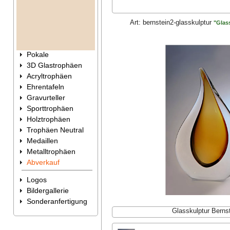
Art:
bernstein2-glasskulptur
"Glas
Pokale
3D Glastrophäen
Acryltrophäen
Ehrentafeln
Gravurteller
Sporttrophäen
Holztrophäen
Trophäen Neutral
Medaillen
Metalltrophäen
Abverkauf
Logos
Bildergallerie
Sonderanfertigung
Glasskulptur Berns