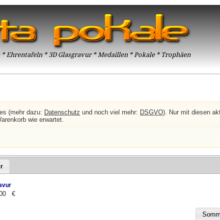
* Ehrentafeln * 3D Glasgravur * Medaillen * Pokale * Trophäen
ies (mehr dazu:
Datenschutz
und noch viel mehr:
DSGVO
). Nur mit diesen akt
Warenkorb wie erwartet.
r
avur
.00 €