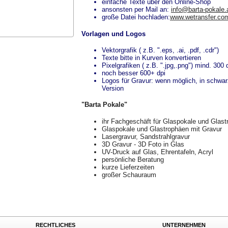
einfache Texte über den Online-Shop
ansonsten per Mail an:
info@barta-pokale.
große Datei hochladen:
www.wetransfer.co
Vorlagen und Logos
Vektorgrafik ( z.B. ".eps, .ai, .pdf, .cdr")
Texte bitte in Kurven konvertieren
Pixelgrafiken ( z.B. ".jpg,.png") mind. 300 
noch besser 600+ dpi
Logos für Gravur: wenn möglich, in schwa
Version
"Barta Pokale"
ihr Fachgeschäft für Glaspokale und Glas
Glaspokale und Glastrophäen mit Gravur
Lasergravur, Sandstrahlgravur
3D Gravur - 3D Foto in Glas
UV-Druck auf Glas, Ehrentafeln, Acryl
persönliche Beratung
kurze Lieferzeiten
großer Schauraum
RECHTLICHES
UNTERNEHMEN