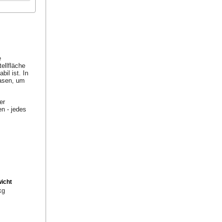
e
tellfläche
bil ist. In
lasen, um
er
en - jedes
icht
kg