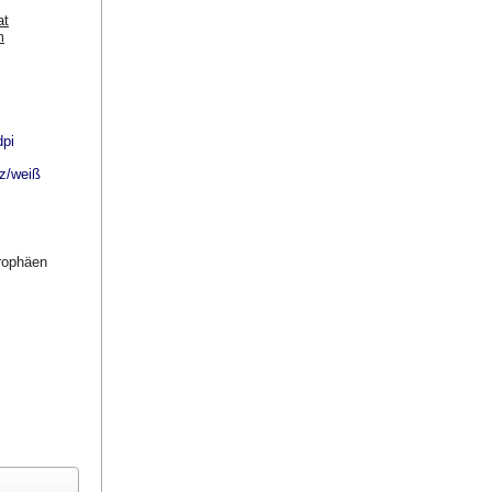
at
m
dpi
rz/weiß
trophäen