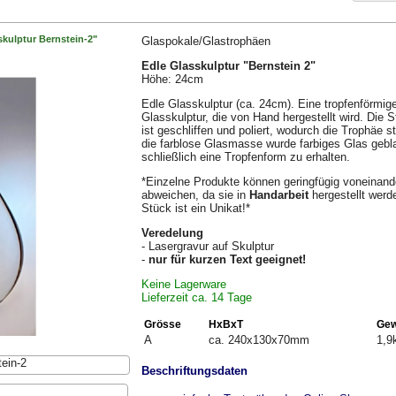
skulptur Bernstein-2"
Glaspokale/Glastrophäen
Edle Glasskulptur "Bernstein 2"
Höhe: 24cm
Edle Glasskulptur (ca. 24cm). Eine tropfenförmig
Glasskulptur, die von Hand hergestellt wird. Die S
ist geschliffen und poliert, wodurch die Trophäe sta
die farblose Glasmasse wurde farbiges Glas geb
schließlich eine Tropfenform zu erhalten.
*Einzelne Produkte können geringfügig voneinand
abweichen, da sie in
Handarbeit
hergestellt werd
Stück ist ein Unikat!*
Veredelung
- Lasergravur auf Skulptur
-
nur für kurzen Text geeignet!
Keine Lagerware
Lieferzeit ca. 14 Tage
Grösse
HxBxT
Gew
A
ca. 240x130x70mm
1,9
tein-2
Beschriftungsdaten