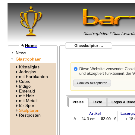
Glastrophäen * Glas Awards 
Home
Glasskulptur ...
News
Glastrophäen
Kristallglas
Diese Website verwendet Cook
Jadeglas
und akzeptiert funktioniert der 
mit Farbkanten
Cubix
Indigo
Emerald
mit Holz
mit Metall
Preise
Texte
Logos & Bilde
für Sport
Skulpturen
Artikel
Lasergr
Restposten
A
24.0 cm
82.00
€
+ 18