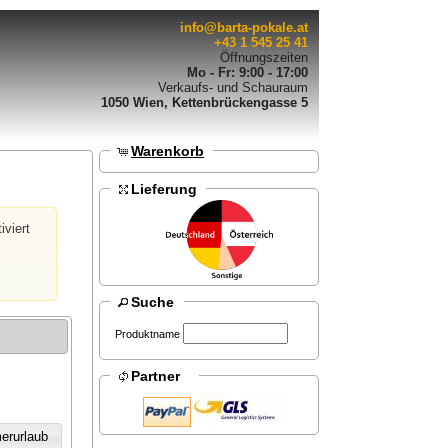
info@barta-pokale.at
+43 1 545 25 41
Öffnungszeiten
Mo - Fr: 9:00 - 17:00
Verkaufs- und Schauraum
1050 Wien, Kettenbrückengasse 5
Warenkorb
Lieferung
iviert
Suche
Produktname
Partner