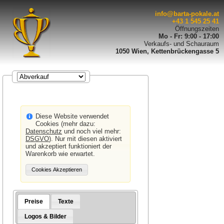
info@barta-pokale.at
+43 1 545 25 41
Öffnungszeiten
Mo - Fr: 9:00 - 17:00
Verkaufs- und Schauraum
1050 Wien, Kettenbrückengasse 5
Diese Website verwendet
Cookies (mehr dazu:
Datenschutz
und noch viel mehr:
DSGVO
). Nur mit diesen aktiviert
und akzeptiert funktioniert der
Warenkorb wie erwartet.
Preise
Texte
Logos & Bilder