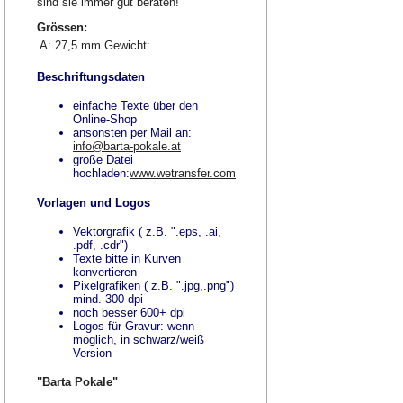
sind sie immer gut beraten!
Grössen:
A: 27,5 mm
Gewicht:
Beschriftungsdaten
einfache Texte über den
Online-Shop
ansonsten per Mail an:
info@barta-pokale.at
große Datei
hochladen:
www.wetransfer.com
Vorlagen und Logos
Vektorgrafik ( z.B. ".eps, .ai,
.pdf, .cdr")
Texte bitte in Kurven
konvertieren
Pixelgrafiken ( z.B. ".jpg,.png")
mind. 300 dpi
noch besser 600+ dpi
Logos für Gravur: wenn
möglich, in schwarz/weiß
Version
"Barta Pokale"