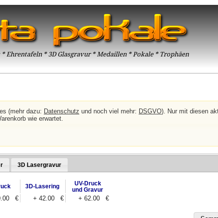
* Ehrentafeln * 3D Glasgravur * Medaillen * Pokale * Trophäen
ies (mehr dazu:
Datenschutz
und noch viel mehr:
DSGVO
). Nur mit diesen akt
Warenkorb wie erwartet.
r
3D Lasergravur
UV-Druck
ruck
3D-Lasering
und Gravur
0.00 €
+ 42.00 €
+ 62.00 €