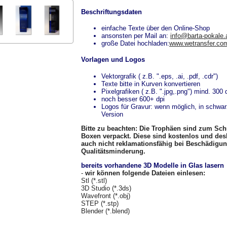
Beschriftungsdaten
einfache Texte über den Online-Shop
ansonsten per Mail an:
info@barta-pokale.
große Datei hochladen:
www.wetransfer.co
Vorlagen und Logos
Vektorgrafik ( z.B. ".eps, .ai, .pdf, .cdr")
Texte bitte in Kurven konvertieren
Pixelgrafiken ( z.B. ".jpg,.png") mind. 300 
noch besser 600+ dpi
Logos für Gravur: wenn möglich, in schwa
Version
Bitte zu beachten: Die Trophäen sind zum Sch
Boxen verpackt. Diese sind kostenlos und des
auch nicht reklamationsfähig bei Beschädigu
Qualitätsminderung.
bereits vorhandene 3D Modelle in Glas lasern
-
wir können folgende Dateien einlesen:
Stl (*.stl)
3D Studio (*.3ds)
Wavefront (*.obj)
STEP (*.stp)
Blender (*.blend)