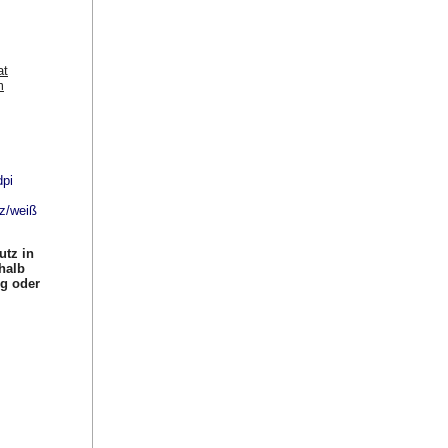
at
m
dpi
rz/weiß
utz in
halb
ng oder