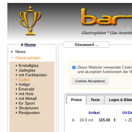
Glastrophäen * Glas Awards 
Home
Glasaward ...
News
Glastrophäen
Kristallglas
Diese Website verwendet Cook
Jadeglas
und akzeptiert funktioniert der 
mit Farbkanten
Cubix
Indigo
Emerald
mit Holz
mit Metall
Preise
Texte
Logos & Bilde
für Sport
Skulpturen
Restposten
Artikel
UV-D
A
24.0 cm
165.00
€
+ 2