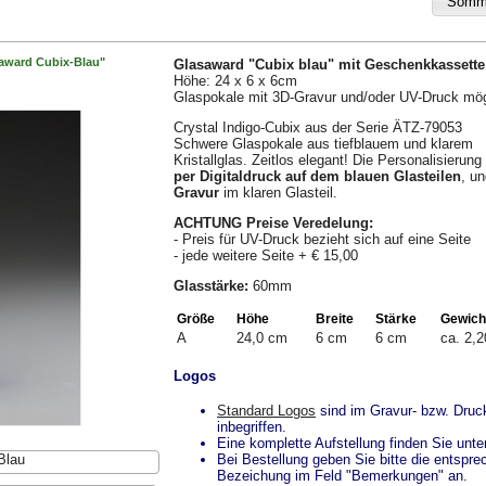
award Cubix-Blau"
Glasaward "Cubix blau" mit Geschenkkassette
Höhe: 24 x 6 x 6cm
Glaspokale mit 3D-Gravur und/oder UV-Druck mög
Crystal Indigo-Cubix aus der Serie ÄTZ-79053
Schwere Glaspokale aus tiefblauem und klarem
Kristallglas. Zeitlos elegant! Die Personalisierung 
per Digitaldruck auf dem blauen Glasteilen
, u
Gravur
im klaren Glasteil.
ACHTUNG Preise Veredelung:
- Preis für UV-Druck bezieht sich auf eine Seite
- jede weitere Seite + € 15,00
Glasstärke:
60mm
Größe
Höhe
Breite
Stärke
Gewich
A
24,0 cm
6 cm
6 cm
ca. 2,2
Logos
Standard Logos
sind im Gravur- bzw. Druc
inbegriffen.
Eine komplette Aufstellung finden Sie unte
Blau
Bei Bestellung geben Sie bitte die entspr
Bezeichung im Feld "Bemerkungen" an.