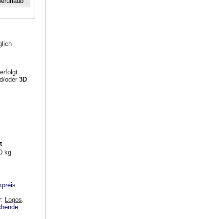
lich
erfolgt
nd/oder
3D
t
0 kg
kpreis
r:
Logos
.
echende