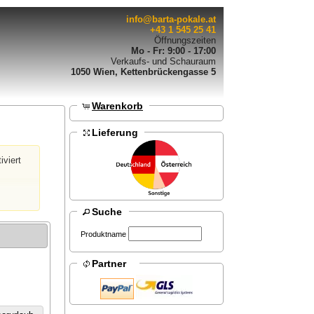
info@barta-pokale.at
+43 1 545 25 41
Öffnungszeiten
Mo - Fr: 9:00 - 17:00
Verkaufs- und Schauraum
1050 Wien, Kettenbrückengasse 5
Warenkorb
Lieferung
iviert
Suche
Produktname
Partner