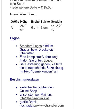
- Preis für UV-Druck bezieht sich auf
eine Seite
- jede weitere Seite + € 15,00
Glasstärke:
60mm
Größe
Höhe
Breite
Stärke
Gewicht
24,0
ca. 2,20
A
6 cm
6 cm
cm
kg
Logos
Standard Logos
sind im
Gravur- bzw. Druckpreis
inbegriffen.
Eine komplette Aufstellung
finden Sie unter:
Logos
.
Bei Bestellung geben Sie bitte
die entsprechende Bezeichung
im Feld "Bemerkungen" an.
Beschriftungsdaten
einfache Texte über den
Online-Shop
ansonsten per Mail an:
info@barta-pokale.at
große Datei
hochladen:
www.wetransfer.com