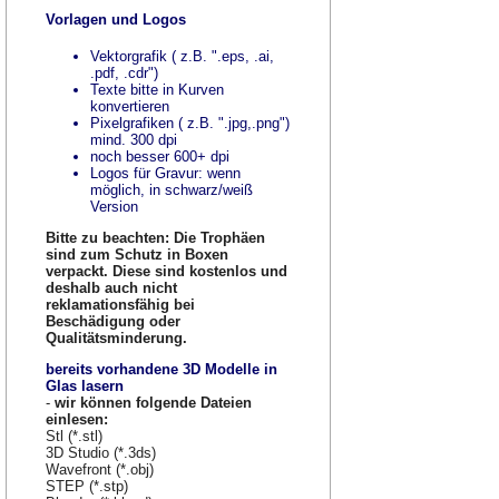
Vorlagen und Logos
Vektorgrafik ( z.B. ".eps, .ai,
.pdf, .cdr")
Texte bitte in Kurven
konvertieren
Pixelgrafiken ( z.B. ".jpg,.png")
mind. 300 dpi
noch besser 600+ dpi
Logos für Gravur: wenn
möglich, in schwarz/weiß
Version
Bitte zu beachten: Die Trophäen
sind zum Schutz in Boxen
verpackt. Diese sind kostenlos und
deshalb auch nicht
reklamationsfähig bei
Beschädigung oder
Qualitätsminderung.
bereits vorhandene 3D Modelle in
Glas lasern
-
wir können folgende Dateien
einlesen:
Stl (*.stl)
3D Studio (*.3ds)
Wavefront (*.obj)
STEP (*.stp)