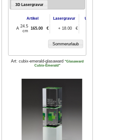
3D Lasergravur
Artikel
Lasergravur
UV-Druck
3D-Lasering
24.5
A
165.00
€
+ 18.00 €
+ 20.00 €
+ 42.00 €
cm
Art:
cubix-emerald-glasaward
"Glasaward
Cubix-Emerald"