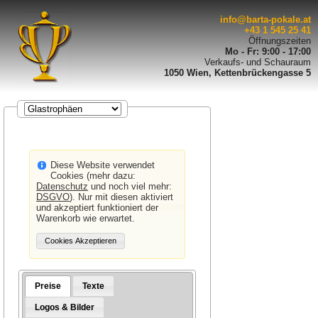
info@barta-pokale.at
+43 1 545 25 41
Öffnungszeiten
Mo - Fr: 9:00 - 17:00
Verkaufs- und Schauraum
1050 Wien, Kettenbrückengasse 5
Diese Website verwendet
Cookies (mehr dazu:
Datenschutz
und noch viel mehr:
DSGVO
). Nur mit diesen aktiviert
und akzeptiert funktioniert der
Warenkorb wie erwartet.
Preise
Texte
Logos & Bilder