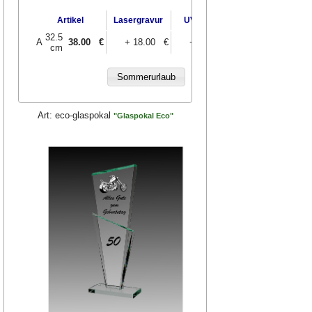
UV-Druck
Artikel
Lasergravur
UV-Druck
und Gravur
32.5
A
38.00
€
+ 18.00 €
+ 20.00 €
+ 38.00 €
cm
Art:
eco-glaspokal
"Glaspokal Eco"