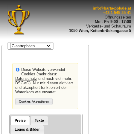
info@barta-pokale.at
+43 1 545 25 41
Öffnungszeiten
Mo - Fr: 9:00 - 17:00
Verkaufs- und Schauraum
1050 Wien, Kettenbrückengasse 5
Diese Website verwendet
Cookies (mehr dazu:
Datenschutz
und noch viel mehr:
DSGVO
). Nur mit diesen aktiviert
und akzeptiert funktioniert der
Warenkorb wie erwartet.
Preise
Texte
Logos & Bilder