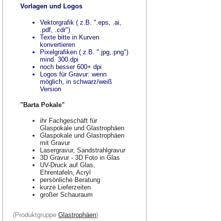
Vorlagen und Logos
Vektorgrafik ( z.B. ".eps, .ai,
.pdf, .cdr")
Texte bitte in Kurven
konvertieren
Pixelgrafiken ( z.B. ".jpg,.png")
mind. 300 dpi
noch besser 600+ dpi
Logos für Gravur: wenn
möglich, in schwarz/weiß
Version
"Barta Pokale"
ihr Fachgeschäft für
Glaspokale und Glastrophäen
Glaspokale und Glastrophäen
mit Gravur
Lasergravur, Sandstrahlgravur
3D Gravur - 3D Foto in Glas
UV-Druck auf Glas,
Ehrentafeln, Acryl
persönliche Beratung
kurze Lieferzeiten
großer Schauraum
(Produktgruppe
Glastrophäen
)