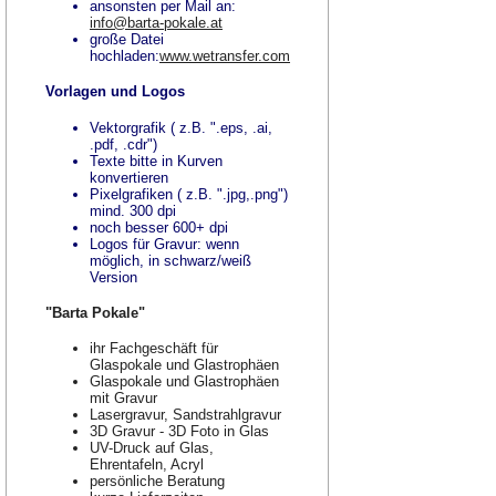
ansonsten per Mail an:
info@barta-pokale.at
große Datei
hochladen:
www.wetransfer.com
Vorlagen und Logos
Vektorgrafik ( z.B. ".eps, .ai,
.pdf, .cdr")
Texte bitte in Kurven
konvertieren
Pixelgrafiken ( z.B. ".jpg,.png")
mind. 300 dpi
noch besser 600+ dpi
Logos für Gravur: wenn
möglich, in schwarz/weiß
Version
"Barta Pokale"
ihr Fachgeschäft für
Glaspokale und Glastrophäen
Glaspokale und Glastrophäen
mit Gravur
Lasergravur, Sandstrahlgravur
3D Gravur - 3D Foto in Glas
UV-Druck auf Glas,
Ehrentafeln, Acryl
persönliche Beratung