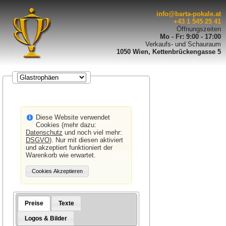
info@barta-pokale.at
+43 1 545 25 41
Öffnungszeiten
Mo - Fr: 9:00 - 17:00
Verkaufs- und Schauraum
1050 Wien, Kettenbrückengasse 5
Diese Website verwendet
Cookies (mehr dazu:
Datenschutz
und noch viel mehr:
DSGVO
). Nur mit diesen aktiviert
und akzeptiert funktioniert der
Warenkorb wie erwartet.
Preise
Texte
Logos & Bilder