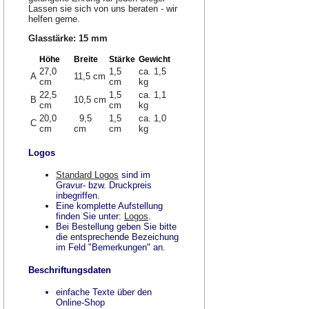
Lassen sie sich von uns beraten - wir
helfen gerne.
Glasstärke: 15 mm
Höhe
Breite
Stärke
Gewicht
27,0
1,5
ca. 1,5
A
11,5 cm
cm
cm
kg
22,5
1,5
ca. 1,1
B
10,5 cm
cm
cm
kg
20,0
9,5
1,5
ca. 1,0
C
cm
cm
cm
kg
Logos
Standard Logos
sind im
Gravur- bzw. Druckpreis
inbegriffen.
Eine komplette Aufstellung
finden Sie unter:
Logos
.
Bei Bestellung geben Sie bitte
die entsprechende Bezeichung
im Feld "Bemerkungen" an.
Beschriftungsdaten
einfache Texte über den
Online-Shop