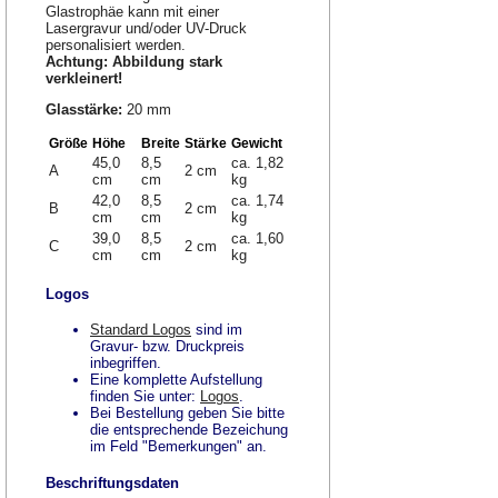
Glastrophäe kann mit einer
Lasergravur und/oder UV-Druck
personalisiert werden.
Achtung: Abbildung stark
verkleinert!
Glasstärke:
20 mm
Größe
Höhe
Breite
Stärke
Gewicht
45,0
8,5
ca. 1,82
A
2 cm
cm
cm
kg
42,0
8,5
ca. 1,74
B
2 cm
cm
cm
kg
39,0
8,5
ca. 1,60
C
2 cm
cm
cm
kg
Logos
Standard Logos
sind im
Gravur- bzw. Druckpreis
inbegriffen.
Eine komplette Aufstellung
finden Sie unter:
Logos
.
Bei Bestellung geben Sie bitte
die entsprechende Bezeichung
im Feld "Bemerkungen" an.
Beschriftungsdaten