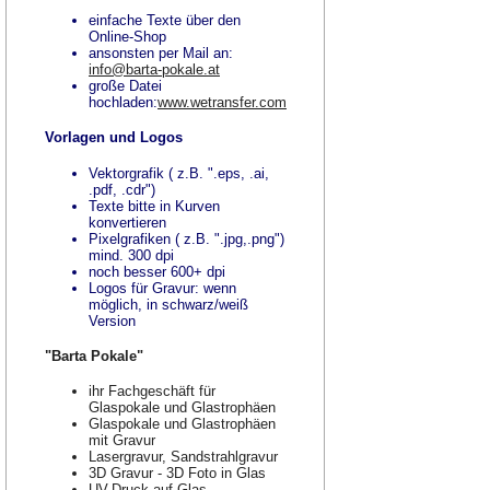
einfache Texte über den
Online-Shop
ansonsten per Mail an:
info@barta-pokale.at
große Datei
hochladen:
www.wetransfer.com
Vorlagen und Logos
Vektorgrafik ( z.B. ".eps, .ai,
.pdf, .cdr")
Texte bitte in Kurven
konvertieren
Pixelgrafiken ( z.B. ".jpg,.png")
mind. 300 dpi
noch besser 600+ dpi
Logos für Gravur: wenn
möglich, in schwarz/weiß
Version
"Barta Pokale"
ihr Fachgeschäft für
Glaspokale und Glastrophäen
Glaspokale und Glastrophäen
mit Gravur
Lasergravur, Sandstrahlgravur
3D Gravur - 3D Foto in Glas
UV-Druck auf Glas,