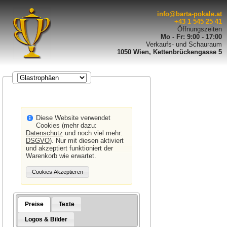
info@barta-pokale.at
+43 1 545 25 41
Öffnungszeiten
Mo - Fr: 9:00 - 17:00
Verkaufs- und Schauraum
1050 Wien, Kettenbrückengasse 5
Diese Website verwendet
Cookies (mehr dazu:
Datenschutz
und noch viel mehr:
DSGVO
). Nur mit diesen aktiviert
und akzeptiert funktioniert der
Warenkorb wie erwartet.
Preise
Texte
Logos & Bilder