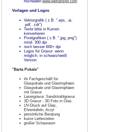
hochladen:
www.wetransfer.com
Vorlagen und Logos
Vektorgrafik ( z.B. ".eps, .ai,
.pdf, .cdr")
Texte bitte in Kurven
konvertieren
Pixelgrafiken ( z.B. ".jpg,.png")
mind. 300 dpi
noch besser 600+ dpi
Logos für Gravur: wenn
möglich, in schwarz/weiß
Version
"Barta Pokale"
ihr Fachgeschäft für
Glaspokale und Glastrophäen
Glaspokale und Glastrophäen
mit Gravur
Lasergravur, Sandstrahlgravur
3D Gravur - 3D Foto in Glas
UV-Druck auf Glas,
Ehrentafeln, Acryl
persönliche Beratung
kurze Lieferzeiten
großer Schauraum