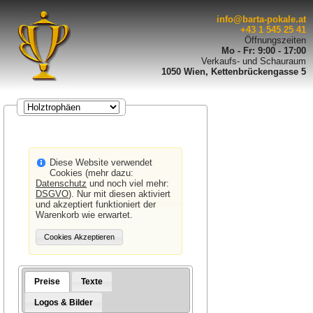
info@barta-pokale.at
+43 1 545 25 41
Öffnungszeiten
Mo - Fr: 9:00 - 17:00
Verkaufs- und Schauraum
1050 Wien, Kettenbrückengasse 5
Diese Website verwendet
Cookies (mehr dazu:
Datenschutz
und noch viel mehr:
DSGVO
). Nur mit diesen aktiviert
und akzeptiert funktioniert der
Warenkorb wie erwartet.
Preise
Texte
Logos & Bilder