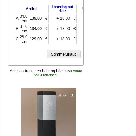
Lasering auf
Artikel
UV-Druck
Holz
34.0
A
139.00
€
+ 18.00 €
+ 20.00 €
cm
31.0
B
134.00
€
+ 18.00 €
+ 20.00 €
cm
28.0
C
129.00
€
+ 18.00 €
+ 20.00 €
cm
Art:
san-francisco-holztrophäe
"Holzaward
San-Francisco"