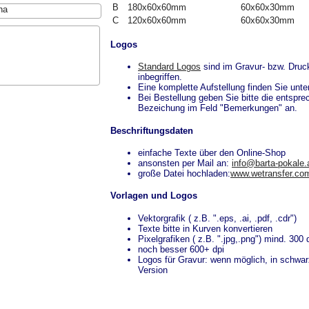
B
180x60x60mm
60x60x30mm
na
C
120x60x60mm
60x60x30mm
Logos
Standard Logos
sind im Gravur- bzw. Druc
inbegriffen.
Eine komplette Aufstellung finden Sie unte
Bei Bestellung geben Sie bitte die entspr
Bezeichung im Feld "Bemerkungen" an.
Beschriftungsdaten
einfache Texte über den Online-Shop
ansonsten per Mail an:
info@barta-pokale.
große Datei hochladen:
www.wetransfer.co
Vorlagen und Logos
Vektorgrafik ( z.B. ".eps, .ai, .pdf, .cdr")
Texte bitte in Kurven konvertieren
Pixelgrafiken ( z.B. ".jpg,.png") mind. 300 
noch besser 600+ dpi
Logos für Gravur: wenn möglich, in schwa
Version