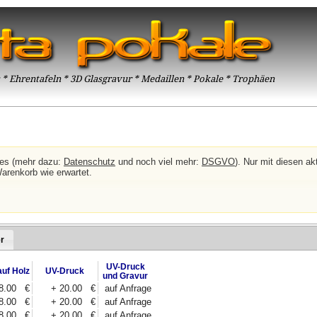
* Ehrentafeln * 3D Glasgravur * Medaillen * Pokale * Trophäen
ies (mehr dazu:
Datenschutz
und noch viel mehr:
DSGVO
). Nur mit diesen akt
Warenkorb wie erwartet.
r
UV-Druck
auf Holz
UV-Druck
und Gravur
18.00 €
+ 20.00 €
auf Anfrage
18.00 €
+ 20.00 €
auf Anfrage
18.00 €
+ 20.00 €
auf Anfrage