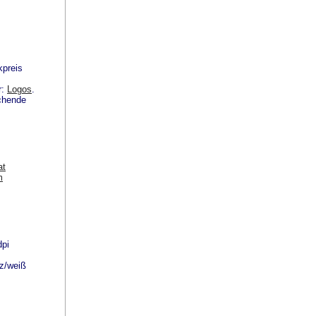
kpreis
r:
Logos
.
echende
at
m
dpi
rz/weiß