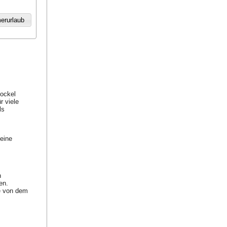
ockel
r viele
ls
 eine
n
en.
be von dem