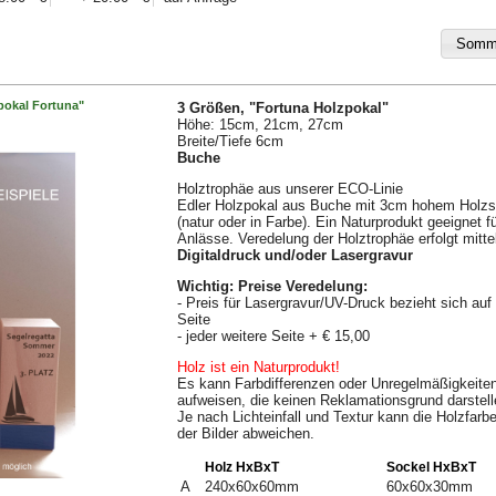
pokal Fortuna"
3 Größen, "Fortuna Holzpokal"
Höhe: 15cm, 21cm, 27cm
Breite/Tiefe 6cm
Buche
Holztrophäe aus unserer ECO-Linie
Edler Holzpokal aus Buche mit 3cm hohem Holzs
(natur oder in Farbe). Ein Naturprodukt geeignet fü
Anlässe. Veredelung der Holztrophäe erfolgt mitte
Digitaldruck und/oder Lasergravur
Wichtig: Preise Veredelung:
- Preis für Lasergravur/UV-Druck bezieht sich auf
Seite
- jeder weitere Seite + € 15,00
Holz ist ein Naturprodukt!
Es kann Farbdifferenzen oder Unregelmäßigkeite
aufweisen, die keinen Reklamationsgrund darstell
Je nach Lichteinfall und Textur kann die Holzfar
der Bilder abweichen.
Holz HxBxT
Sockel HxBxT
A
240x60x60mm
60x60x30mm