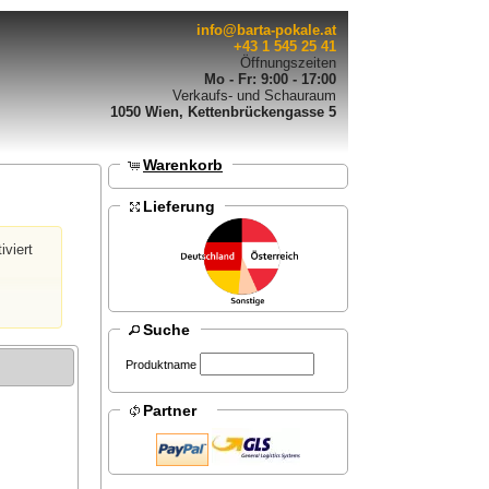
info@barta-pokale.at
+43 1 545 25 41
Öffnungszeiten
Mo - Fr: 9:00 - 17:00
Verkaufs- und Schauraum
1050 Wien, Kettenbrückengasse 5
Warenkorb
Lieferung
iviert
Suche
Produktname
Partner