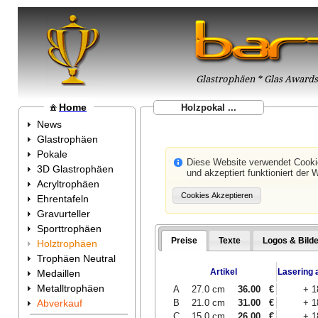
Glastrophäen * Glas Awards 
Home
Holzpokal ...
News
Glastrophäen
Pokale
Diese Website verwendet Cook
3D Glastrophäen
und akzeptiert funktioniert der 
Acryltrophäen
Ehrentafeln
Gravurteller
Sporttrophäen
Preise
Texte
Logos & Bilde
Holztrophäen
Trophäen Neutral
Artikel
Lasering 
Medaillen
Metalltrophäen
A
27.0 cm
36.00
€
+ 
B
21.0 cm
31.00
€
+ 
Abverkauf
C
15.0 cm
26.00
€
+ 