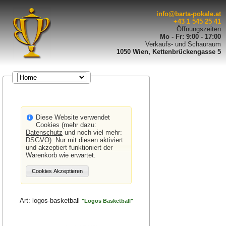
info@barta-pokale.at
+43 1 545 25 41
Öffnungszeiten
Mo - Fr: 9:00 - 17:00
Verkaufs- und Schauraum
1050 Wien, Kettenbrückengasse 5
Diese Website verwendet
Cookies (mehr dazu:
Datenschutz
und noch viel mehr:
DSGVO
). Nur mit diesen aktiviert
und akzeptiert funktioniert der
Warenkorb wie erwartet.
Art:
logos-basketball
"Logos Basketball"