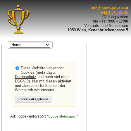
info@barta-pokale.at
+43 1 545 25 41
Öffnungszeiten
Mo - Fr: 9:00 - 17:00
Verkaufs- und Schauraum
1050 Wien, Kettenbrückengasse 5
Diese Website verwendet
Cookies (mehr dazu:
Datenschutz
und noch viel mehr:
DSGVO
). Nur mit diesen aktiviert
und akzeptiert funktioniert der
Warenkorb wie erwartet.
Art:
logos-motorsport
"Logos Motorsport"