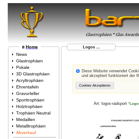
Glastrophäen * Glas Awards 
Home
Logos ...
News
Glastrophäen
Pokale
Diese Website verwendet Cook
3D Glastrophäen
und akzeptiert funktioniert der 
Acryltrophäen
Ehrentafeln
Gravurteller
Sporttrophäen
Art:
logos-radsport
"Logo
Holztrophäen
Trophäen Neutral
Medaillen
Metalltrophäen
Abverkauf