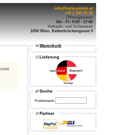
info@barta-pokale.at
+43 1 545 25 41
Öffnungszeiten
Mo - Fr: 9:00 - 17:00
Verkaufs- und Schauraum
1050 Wien, Kettenbrückengasse 5
Warenkorb
Lieferung
iviert
Suche
Produktname
Partner