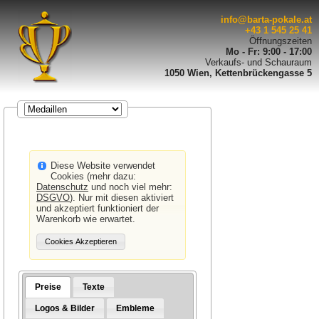
info@barta-pokale.at
+43 1 545 25 41
Öffnungszeiten
Mo - Fr: 9:00 - 17:00
Verkaufs- und Schauraum
1050 Wien, Kettenbrückengasse 5
Diese Website verwendet
Cookies (mehr dazu:
Datenschutz
und noch viel mehr:
DSGVO
). Nur mit diesen aktiviert
und akzeptiert funktioniert der
Warenkorb wie erwartet.
Preise
Texte
Logos & Bilder
Embleme