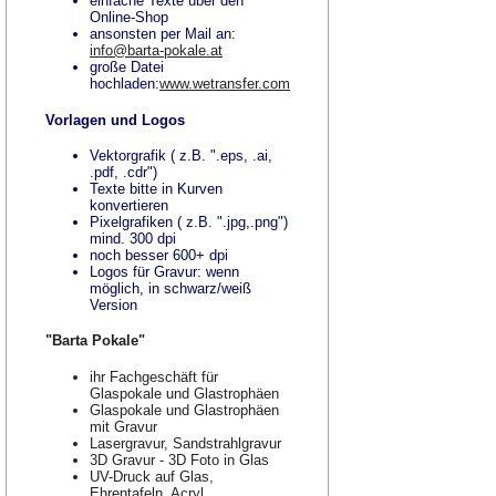
einfache Texte über den
Online-Shop
ansonsten per Mail an:
info@barta-pokale.at
große Datei
hochladen:
www.wetransfer.com
Vorlagen und Logos
Vektorgrafik ( z.B. ".eps, .ai,
.pdf, .cdr")
Texte bitte in Kurven
konvertieren
Pixelgrafiken ( z.B. ".jpg,.png")
mind. 300 dpi
noch besser 600+ dpi
Logos für Gravur: wenn
möglich, in schwarz/weiß
Version
"Barta Pokale"
ihr Fachgeschäft für
Glaspokale und Glastrophäen
Glaspokale und Glastrophäen
mit Gravur
Lasergravur, Sandstrahlgravur
3D Gravur - 3D Foto in Glas
UV-Druck auf Glas,
Ehrentafeln, Acryl