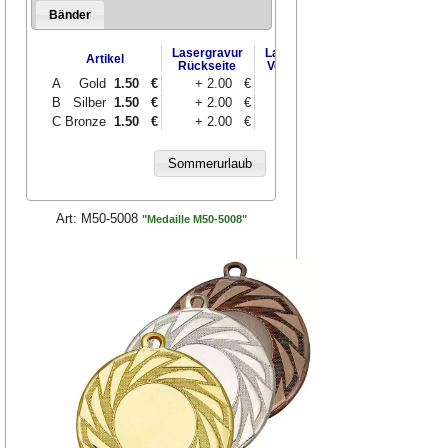
Bänder
Lasergravur
Lasergravur
Artikel
UV-Druck
Rückseite
Vorderseite
A
Gold
1.50
€
+ 2.00 €
+ 2.00 €
+ 3.00 €
B
Silber
1.50
€
+ 2.00 €
+ 2.00 €
+ 3.00 €
C
Bronze
1.50
€
+ 2.00 €
+ 2.00 €
+ 3.00 €
Art:
M50-5008
"Medaille M50-5008"