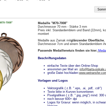
 M70-7008"
Medaille "M70-7008"
Durchmesser 70 mm - Stärke 3 mm
Preis inkl. Standardemblem und Band (22mm), ko
montiert
Medaille aus Zamak mit
glänzender Oberfläche
,
Durchmesser 7cm und einem Standardemblem ihr
Passende Medaillenetuis finden sie hier:
Medail
Beschriftungsdaten
einfache Texte über den Online-Shop
ansonsten per Mail an:
info@barta-pokale.
große Datei hochladen:
www.wetransfer.co
Vorlagen und Logos
Vektorgrafik ( z.B. ".eps, .ai, .pdf, .cdr")
Texte bitte in Kurven konvertieren
Pixelgrafiken ( z.B. ".jpg,.png") mind. 300 
noch besser 600+ dpi
Logos für Gravur: wenn möglich, in schwa
Version