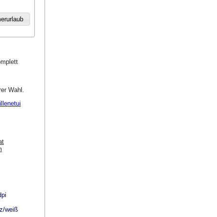
mplett
er Wahl.
lenetui
at
m
dpi
rz/weiß