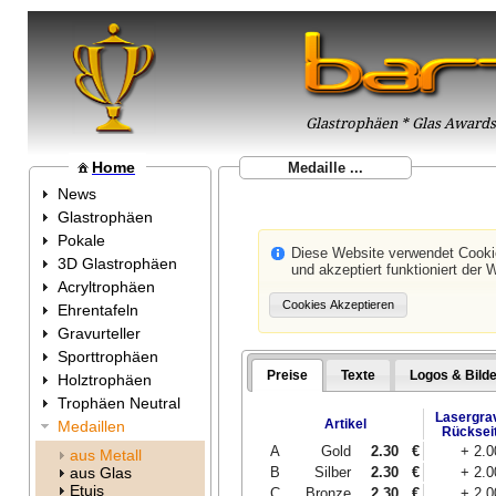
Glastrophäen * Glas Awards 
Home
Medaille ...
News
Glastrophäen
Pokale
Diese Website verwendet Cook
3D Glastrophäen
und akzeptiert funktioniert der 
Acryltrophäen
Ehrentafeln
Gravurteller
Sporttrophäen
Preise
Texte
Logos & Bilde
Holztrophäen
Trophäen Neutral
Lasergra
Artikel
Medaillen
Rücksei
A
Gold
2.30
€
+ 2.
aus Metall
B
Silber
2.30
€
+ 2.
aus Glas
Etuis
C
Bronze
2.30
€
+ 2.