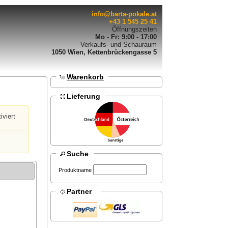
info@barta-pokale.at
+43 1 545 25 41
Öffnungszeiten
Mo - Fr: 9:00 - 17:00
Verkaufs- und Schauraum
1050 Wien, Kettenbrückengasse 5
Warenkorb
Lieferung
iviert
Suche
Produktname
Partner