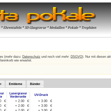
* Ehrentafeln * 3D Glasgravur * Medaillen * Pokale * Trophäen
ies (mehr dazu:
Datenschutz
und noch viel mehr:
DSGVO
). Nur mit diesen akt
Warenkorb wie erwartet.
r
Embleme
Bänder
vur
Lasergravur
UV-Druck
te
Vorderseite
00 €
+ 2.00 €
+ 3.00 €
00 €
+ 2.00 €
+ 3.00 €
00 €
+ 2.00 €
+ 3.00 €