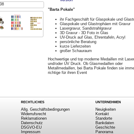
008
"Barta Pokale"
ihr Fachgeschäft für Glaspokale und Glas
Glaspokale und Glastrophäen mit Gravur
Lasergravur, Sandstrahlgravur
3D Gravur - 3D Foto in Glas
UV-Druck auf Glas, Ehrentafeln, Acryl
persönliche Beratung
kurze Lieferzeiten
großer Schauraum
Hochwertige und top moderne Medaillen mit Lase
und/oder UV Druck. Ob Glasmedaillen oder
Metallmedaillen, bei Barta Pokale finden sie imm
richtige für ihren Event
RECHTLICHES
UNTERNEHMEN
Allg. Geschäftsbedingungen
Neuigkeiten
Widerrufsrecht
Kontakt
Reklamationen
Standorte
Datenschutz
Bankdaten
DSGVO-EU
Geschichte
Impressum
Panorama