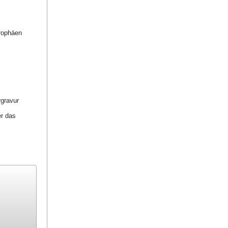
trophäen
rgravur
er das