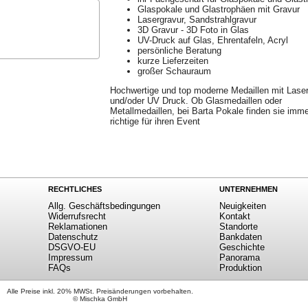
Glaspokale und Glastrophäen mit Gravur
Lasergravur, Sandstrahlgravur
3D Gravur - 3D Foto in Glas
UV-Druck auf Glas, Ehrentafeln, Acryl
persönliche Beratung
kurze Lieferzeiten
großer Schauraum
Hochwertige und top moderne Medaillen mit Lase
und/oder UV Druck. Ob Glasmedaillen oder
Metallmedaillen, bei Barta Pokale finden sie imm
richtige für ihren Event
RECHTLICHES
UNTERNEHMEN
Allg. Geschäftsbedingungen
Neuigkeiten
Widerrufsrecht
Kontakt
Reklamationen
Standorte
Datenschutz
Bankdaten
DSGVO-EU
Geschichte
Impressum
Panorama
FAQs
Produktion
Alle Preise inkl. 20% MWSt. Preisänderungen vorbehalten.
© Mischka GmbH