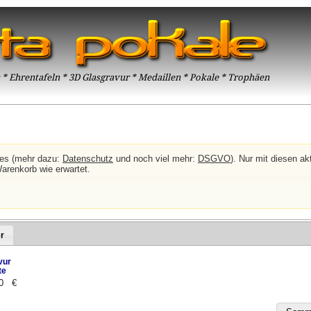
* Ehrentafeln * 3D Glasgravur * Medaillen * Pokale * Trophäen
ies (mehr dazu:
Datenschutz
und noch viel mehr:
DSGVO
). Nur mit diesen akt
Warenkorb wie erwartet.
r
vur
te
00 €