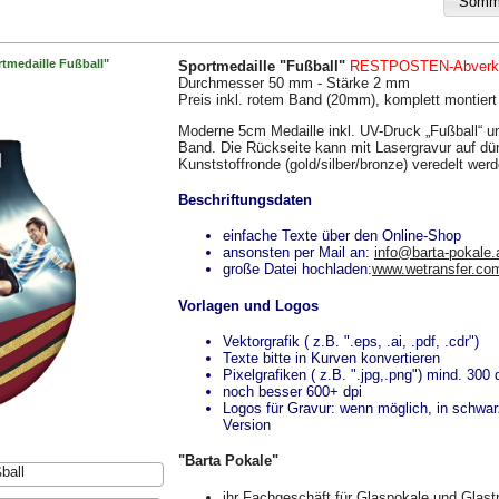
tmedaille Fußball"
Sportmedaille "Fußball"
RESTPOSTEN-Abverka
Durchmesser 50 mm - Stärke 2 mm
Preis inkl. rotem Band (20mm), komplett montiert
Moderne 5cm Medaille inkl. UV-Druck „Fußball“ u
Band. Die Rückseite kann mit Lasergravur auf dü
Kunststoffronde (gold/silber/bronze) veredelt wer
Beschriftungsdaten
einfache Texte über den Online-Shop
ansonsten per Mail an:
info@barta-pokale.
große Datei hochladen:
www.wetransfer.co
Vorlagen und Logos
Vektorgrafik ( z.B. ".eps, .ai, .pdf, .cdr")
Texte bitte in Kurven konvertieren
Pixelgrafiken ( z.B. ".jpg,.png") mind. 300 
noch besser 600+ dpi
Logos für Gravur: wenn möglich, in schwa
Version
"Barta Pokale"
ball
ihr Fachgeschäft für Glaspokale und Glas