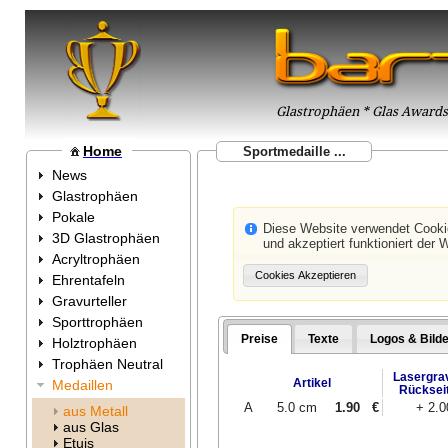
Glastrophäen * Glas Awards 
Home
Sportmedaille ...
News
Glastrophäen
Pokale
Diese Website verwendet Cook
3D Glastrophäen
und akzeptiert funktioniert der 
Acryltrophäen
Ehrentafeln
Gravurteller
Sporttrophäen
Preise
Texte
Logos & Bilde
Holztrophäen
Trophäen Neutral
Lasergra
Artikel
Medaillen
Rücksei
A
5.0 cm
1.90
€
+ 2.
aus Metall
aus Glas
Etuis