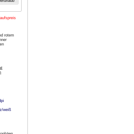
ufspreis
nd rotem
nner
den
at
m
dpi
rz/weiß
trophäen