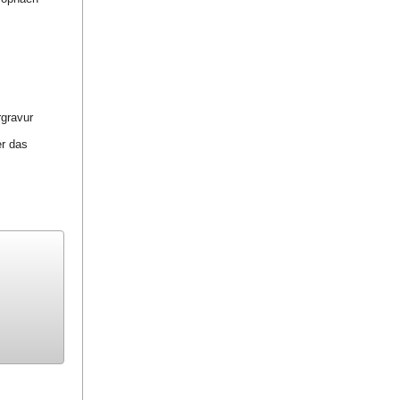
rgravur
er das