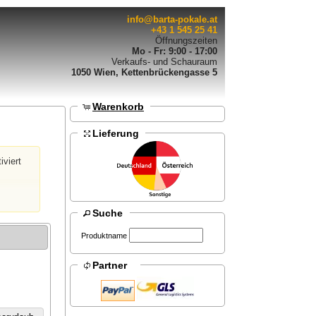
info@barta-pokale.at
+43 1 545 25 41
Öffnungszeiten
Mo - Fr: 9:00 - 17:00
Verkaufs- und Schauraum
1050 Wien, Kettenbrückengasse 5
Warenkorb
Lieferung
iviert
Suche
Produktname
Partner