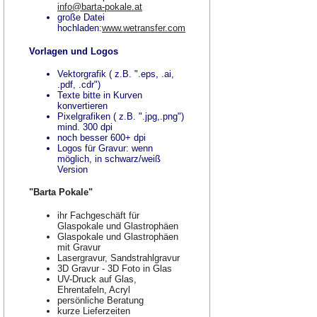
info@barta-pokale.at
große Datei
hochladen:
www.wetransfer.com
Vorlagen und Logos
Vektorgrafik ( z.B. ".eps, .ai,
.pdf, .cdr")
Texte bitte in Kurven
konvertieren
Pixelgrafiken ( z.B. ".jpg,.png")
mind. 300 dpi
noch besser 600+ dpi
Logos für Gravur: wenn
möglich, in schwarz/weiß
Version
"Barta Pokale"
ihr Fachgeschäft für
Glaspokale und Glastrophäen
Glaspokale und Glastrophäen
mit Gravur
Lasergravur, Sandstrahlgravur
3D Gravur - 3D Foto in Glas
UV-Druck auf Glas,
Ehrentafeln, Acryl
persönliche Beratung
kurze Lieferzeiten