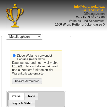
info@barta-pokale.at
+43 1 545 25 41
Öffnungszeiten
Mo - Fr: 9:00 - 17:00
Verkaufs- und Schauraum
1050 Wien, Kettenbrückengasse 5
Diese Website verwendet
Cookies (mehr dazu:
Datenschutz
und noch viel mehr:
DSGVO
). Nur mit diesen aktiviert
und akzeptiert funktioniert der
Warenkorb wie erwartet.
Preise
Texte
Logos & Bilder