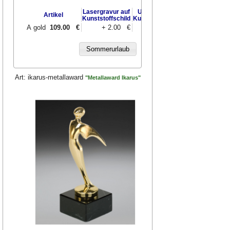
Lasergravur auf
UV-Druck auf
UV-Druck auf
Artikel
Kunststoffschild
Kunststoffschild
Messingschild
A
gold
109.00
€
+ 2.00 €
+ 3.00 €
+ 9.00 €
Art:
ikarus-metallaward
"Metallaward Ikarus"