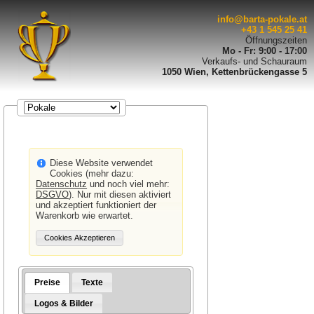
info@barta-pokale.at
+43 1 545 25 41
Öffnungszeiten
Mo - Fr: 9:00 - 17:00
Verkaufs- und Schauraum
1050 Wien, Kettenbrückengasse 5
Diese Website verwendet
Cookies (mehr dazu:
Datenschutz
und noch viel mehr:
DSGVO
). Nur mit diesen aktiviert
und akzeptiert funktioniert der
Warenkorb wie erwartet.
Preise
Texte
Logos & Bilder