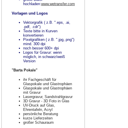
hochladen:
www.wetransfer.com
Vorlagen und Logos
Vektorgrafik ( z.B. ".eps, .ai,
.pdf, .cdr")
Texte bitte in Kurven
konvertieren
Pixelgrafiken ( z.B. ".jpg,.png")
mind. 300 dpi
noch besser 600+ dpi
Logos für Gravur: wenn
möglich, in schwarz/weiß
Version
"Barta Pokale"
ihr Fachgeschäft für
Glaspokale und Glastrophäen
Glaspokale und Glastrophäen
mit Gravur
Lasergravur, Sandstrahlgravur
3D Gravur - 3D Foto in Glas
UV-Druck auf Glas,
Ehrentafeln, Acryl
persönliche Beratung
kurze Lieferzeiten
großer Schauraum