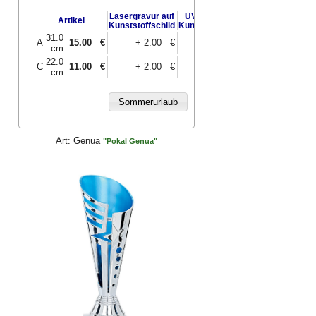
Lasergravur auf
UV-Druck auf
Artikel
Kunststoffschild
Kunststoffschild
31.0
A
15.00
€
+ 2.00 €
+ 3.00 €
cm
22.0
C
11.00
€
+ 2.00 €
+ 3.00 €
cm
Art:
Genua
"Pokal Genua"