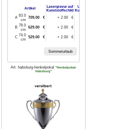
Lasergravur auf
UV-Druck auf
UV-Druck auf
Artikel
Kunststoffschild
Kunststoffschild
Messingschild
83.0
A
709.00
€
+ 2.00 €
+ 3.00 €
+ 9.00 €
cm
78.0
B
629.00
€
+ 2.00 €
+ 3.00 €
+ 9.00 €
cm
74.0
C
529.00
€
+ 2.00 €
+ 3.00 €
+ 9.00 €
cm
Art:
habsburg-henkelpokal
"Henkelpokal-
Habsburg"