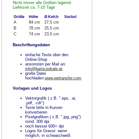
Nicht immer alle Größen lagernd.
Lieferzeit ca. 7-10 Tage
Größe
Höhe
Ø Kelch
Sockel
A
84 cm
27,5 cm
B
78 cm
25,5 cm
C
74 cm
23,5 cm
Beschriftungsdaten
einfache Texte über den
Online-Shop
ansonsten per Mail an:
info@barta-pokale.at
große Datei
hochladen:
www.wetransfer.com
Vorlagen und Logos
Vektorgrafik ( z.B. ".eps, .ai,
.pdf, .cdr")
Texte bitte in Kurven
konvertieren
Pixelgrafiken ( z.B. ".jpg,.png")
mind. 300 dpi
noch besser 600+ dpi
Logos für Gravur: wenn
möglich, in schwarz/weiß