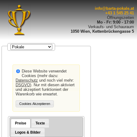
info@barta-pokale.at
+43 1 545 25 41
Öffnungszeiten
Mo - Fr: 9:00 - 17:00
Verkaufs- und Schauraum
1050 Wien, Kettenbrückengasse 5
Diese Website verwendet
Cookies (mehr dazu:
Datenschutz
und noch viel mehr:
DSGVO
). Nur mit diesen aktiviert
und akzeptiert funktioniert der
Warenkorb wie erwartet.
Preise
Texte
Logos & Bilder