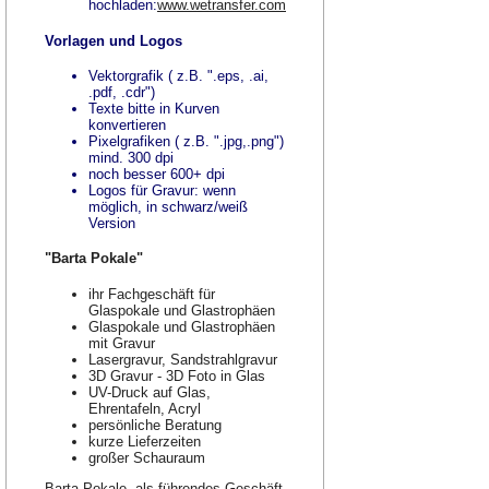
hochladen:
www.wetransfer.com
Vorlagen und Logos
Vektorgrafik ( z.B. ".eps, .ai,
.pdf, .cdr")
Texte bitte in Kurven
konvertieren
Pixelgrafiken ( z.B. ".jpg,.png")
mind. 300 dpi
noch besser 600+ dpi
Logos für Gravur: wenn
möglich, in schwarz/weiß
Version
"Barta Pokale"
ihr Fachgeschäft für
Glaspokale und Glastrophäen
Glaspokale und Glastrophäen
mit Gravur
Lasergravur, Sandstrahlgravur
3D Gravur - 3D Foto in Glas
UV-Druck auf Glas,
Ehrentafeln, Acryl
persönliche Beratung
kurze Lieferzeiten
großer Schauraum
Barta Pokale, als führendes Geschäft