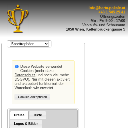
info@barta-pokale.at
+43 1 545 25 41
Öffnungszeiten
Mo - Fr: 9:00 - 17:00
Verkaufs- und Schauraum
1050 Wien, Kettenbrückengasse 5
Diese Website verwendet
Cookies (mehr dazu:
Datenschutz
und noch viel mehr:
DSGVO
). Nur mit diesen aktiviert
und akzeptiert funktioniert der
Warenkorb wie erwartet.
Preise
Texte
Logos & Bilder