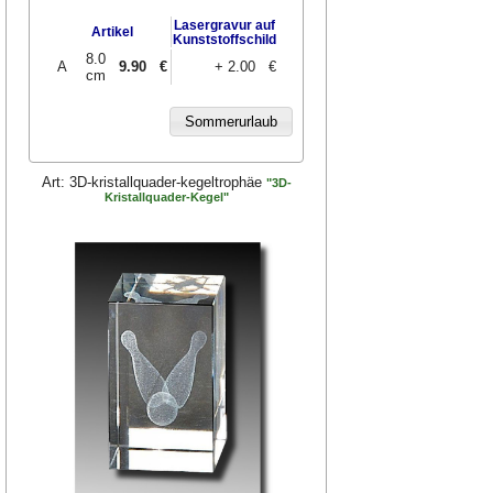
Lasergravur auf
Artikel
Kunststoffschild
8.0
A
9.90
€
+ 2.00 €
cm
Art:
3D-kristallquader-kegeltrophäe
"3D-
Kristallquader-Kegel"